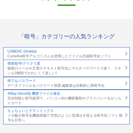
「暗号」カテゴリーの人気ランキング
USBENC Desktop
Camellia暗号アルゴリズムを使用したファイル圧縮暗号化ソフト
簡単暗号!クリクリ君
秘密のメールや文章のテキスト暗号化にマルチパスワードで楽々、スキ
ンも9種類でかわいくて楽しい!
何でもパスワード
データファイルをパスワード保護 編集後は自動的に再暗号化
4Way-Security 機密ファイル保全
完全削除と暗号処理で、パソコン内の機密書類やプライバシーをがっち
りガード
ちょちょいとグランミックス
メモ帳が暗号化機能搭載!? 空気のように意識せず使える暗号化ソフト 暗
号を日常へ