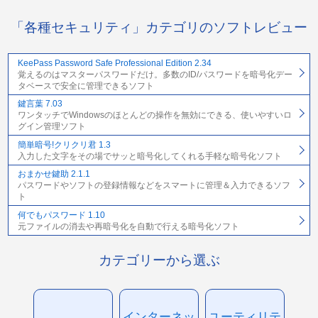
「各種セキュリティ」カテゴリのソフトレビュー
KeePass Password Safe Professional Edition 2.34
覚えるのはマスターパスワードだけ。多数のID/パスワードを暗号化デー
タベースで安全に管理できるソフト
鍵言葉 7.03
ワンタッチでWindowsのほとんどの操作を無効にできる、使いやすいロ
グイン管理ソフト
簡単暗号!クリクリ君 1.3
入力した文字をその場でサッと暗号化してくれる手軽な暗号化ソフト
おまかせ鍵助 2.1.1
パスワードやソフトの登録情報などをスマートに管理＆入力できるソフ
ト
何でもパスワード 1.10
元ファイルの消去や再暗号化を自動で行える暗号化ソフト
カテゴリーから選ぶ
インターネッ
ユーティリテ