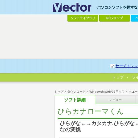
パソコンソフトを探すなら
ソフトライブラリ
PCショップ
サーチトレン
トップ
ラ
トップ
>
ダウンロード
>
WindowsMe/98/95用ソフト
>
ユー
ソフト詳細
レビュー
ひらカナローマくん
ひらがな←→カタカナ,ひらがな
なの変換