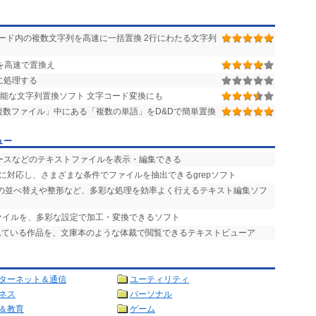
ード内の複数文字列を高速に一括置換 2行にわたる文字列
を高速で置換え
に処理する
能な文字列置換ソフト 文字コード変換にも
)の「複数ファイル」中にある「複数の単語」をD&Dで簡単置換
ュー
のソースなどのテキストファイルを表示・編集できる
索に対応し、さまざまな条件でファイルを抽出できるgrepソフト
での並べ替えや整形など、多彩な処理を効率よく行えるテキスト編集ソフ
ァイルを、多彩な設定で加工・変換できるソフト
されている作品を、文庫本のような体裁で閲覧できるテキストビューア
ターネット＆通信
ユーティリティ
ネス
パーソナル
＆教育
ゲーム