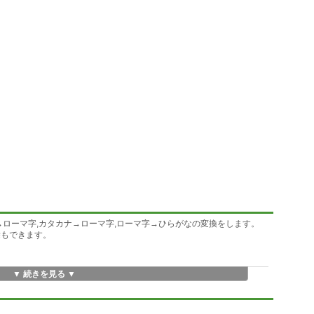
→ローマ字,カタカナ→ローマ字,ローマ字→ひらがなの変換をします。
除もできます。
▼ 続きを見る ▼