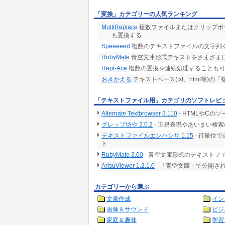
「変換」カテゴリーの人気ランキング
MultiReplace
複数ファイルまたはクリップボ
も置換する
Speeeeed
複数のテキストファイルの文字列
RubyMate
青空文庫形式テキストをさまざま
Repl-Ace
複数の置換を連続処理することも可
おきかえる
テキストベース(txt、html等
「テキストファイル用」カテゴリのソフトレビ
Alternate Textbrowser 3.110
- HTMLやC
グレップ坊や 2.0.2
- 正規表現やあいまい検
テキストファイルエンハンサ 1.15
- 行単位
ト
RubyMate 3.00
- 青空文庫形式のテキストフ
ArisuViewer 1.2.1.0
- 「青空文庫」で公開
カテゴリーから選ぶ
文書作成
イン
画像＆サウンド
ビジ
家庭＆趣味
学習