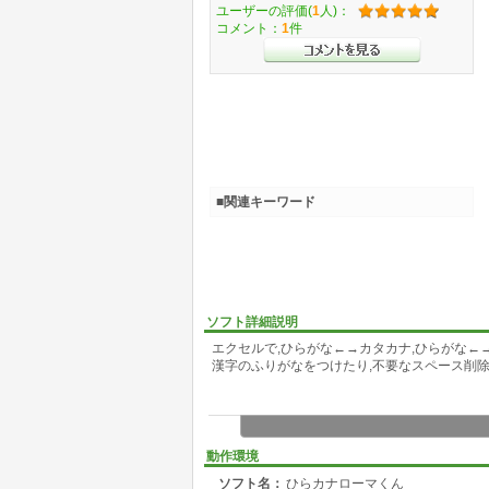
ユーザーの評価(
1
人)：
コメント：
1
件
■関連キーワード
ソフト詳細説明
エクセルで,ひらがな←→カタカナ,ひらがな←
漢字のふりがなをつけたり,不要なスペース削
動作環境
ソフト名：
ひらカナローマくん