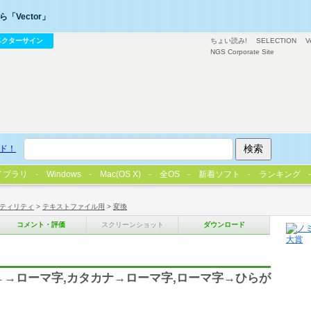
「Vector」
ベクターサイン
ちょい読み!
SELECTION
V
NGS Corporate Site
ド！
イブラリ
Windows
Mac(OS X)
全OS
新着ソフト
ランキング
ティリティ
>
テキストファイル用
>
変換
コメント・評価
スクリーンショット
ダウンロード
←→ローマ字,カタカナ→ローマ字,ローマ字→ひらが