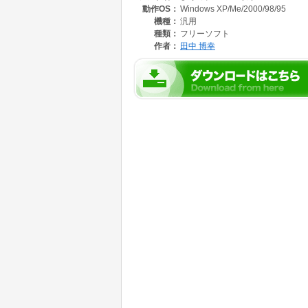
動作OS：
Windows XP/Me/2000/98/95
機種：
汎用
種類：
フリーソフト
作者：
田中 博幸