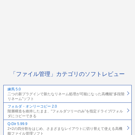
「ファイル管理」カテゴリのソフトレビュー
練馬 5.0
二つの新プラグインで新たなリネーム処理が可能になった高機能“多段階
リネーム”ソフト
フォルダ・オンリーコピー 2.0
階層構造を維持したまま、“フォルダツリーのみ”を指定ドライブ/フォル
ダにコピーできる
Q-Dir 5.99.9
2×2の四分割をはじめ、さまざまなレイアウトに切り替えて使える高機
能ファイル管理ソフト