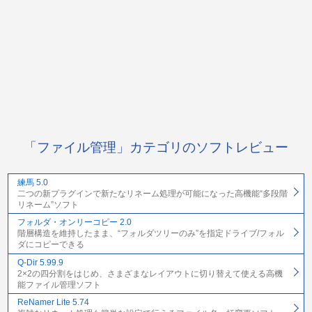
「ファイル管理」カテゴリのソフトレビュー
練馬 5.0
二つの新プラグインで新たなリネーム処理が可能になった高機能“多段階
リネーム”ソフト
フォルダ・オンリーコピー 2.0
階層構造を維持したまま、“フォルダツリーのみ”を指定ドライブ/フォル
ダにコピーできる
Q-Dir 5.99.9
2×2の四分割をはじめ、さまざまなレイアウトに切り替えて使える高機
能ファイル管理ソフト
ReNamer Lite 5.74