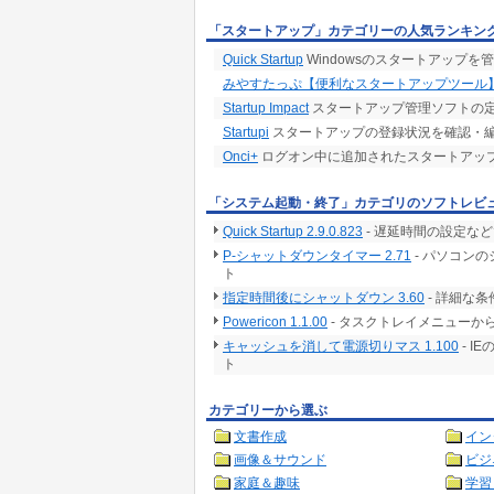
「スタートアップ」カテゴリーの人気ランキン
Quick Startup
Windowsのスタートアップを
みやすたっぷ【便利なスタートアップツール
Startup Impact
スタートアップ管理ソフトの定
Startupi
スタートアップの登録状況を確認・
Onci+
ログオン中に追加されたスタートアッ
「システム起動・終了」カテゴリのソフトレビ
Quick Startup 2.9.0.823
- 遅延時間の設定な
P-シャットダウンタイマー 2.71
- パソコン
ト
指定時間後にシャットダウン 3.60
- 詳細な
Powericon 1.1.00
- タスクトレイメニュー
キャッシュを消して電源切りマス 1.100
- 
ト
カテゴリーから選ぶ
文書作成
イン
画像＆サウンド
ビジ
家庭＆趣味
学習