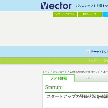
パソコンソフトを探すなら
ソフトライブラリ
PCショップ
サーチトレン
トップ
ラ
トップ
>
ダウンロード
>
WindowsMe/98/95用ソフト
>
ユー
ソフト詳細
レビュー
Startupi
スタートアップの登録状況を確