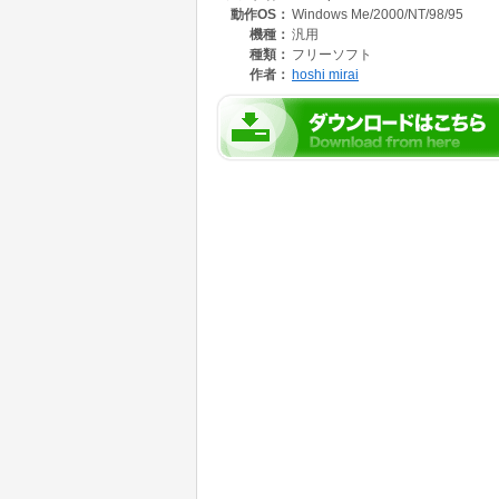
動作OS：
Windows Me/2000/NT/98/95
機種：
汎用
種類：
フリーソフト
作者：
hoshi mirai