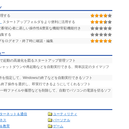
グ
管理する
】
スタートアップフォルダをより便利に活用する
番!初心者に易しい操作性&豊富な機能!常駐機能付き
編集する
プをログオフ・終了時に確認・編集
ュー
どで起動の高速化を図るスタートアップ管理ソフト
のシャットダウンや再起動などを自動実行できる、簡単設定のタイマソフ
条件を指定して、Windowsの終了などを自動実行できるソフト
から終了操作を選択し、即実行できるようにしてくれるソフト
IEの一時ファイルや履歴などを削除して、自動でパソコンの電源を切るソフ
ターネット＆通信
ユーティリティ
ネス
パーソナル
＆教育
ゲーム