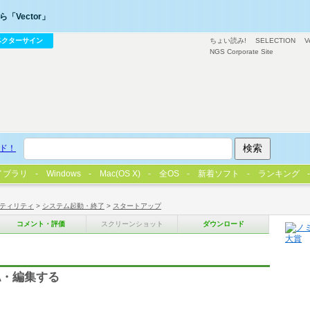
「Vector」
ベクターサイン
ちょい読み!
SELECTION
V
NGS Corporate Site
ド！
イブラリ
Windows
Mac(OS X)
全OS
新着ソフト
ランキング
ティリティ
>
システム起動・終了
>
スタートアップ
コメント・評価
スクリーンショット
ダウンロード
認・編集する