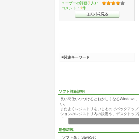
ユーザーの評価(
1
人)：
コメント：
1
件
■関連キーワード
ソフト詳細説明
長い間使いつづけるとおかしくなるWindow
い。
またよくレジストリをいじるのでバックアップして
ションのレジストリ内の設定や、デスクトップ
す。
Windowsの再インストールや 他のPCに
おきたい。などに御使用ください。
動作環境
ソフト名：
SaveSet
(VB6ランタイムセットアップ付き)