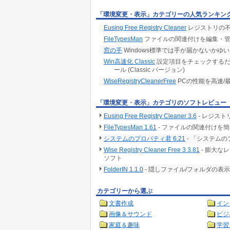
「環境変更・表示」カテゴリーの人気ランキン
Eusing Free Registry Cleaner
レジストリの不
FileTypesMan
ファイルの関連付けを編集・
窓の手
Windows標準では手が届かないか
Win高速化 Classic
設定項目をチェックするだけの
ール (Classic バージョン)
WiseRegistryCleanerFree
PCの性能を高速/
「環境変更・表示」カテゴリのソフトレビュー
Eusing Free Registry Cleaner 3.6
- レジス
FileTypesMan 1.61
- ファイルの関連付けを
システムのプロパティ君 6.21
- 「システム
Wise Registry Cleaner Free 3 3.81
- 膨大な
ソフト
FolderIN 1.1.0
- 隠しファイル/フォルダの
カテゴリーから選ぶ
文書作成
イン
画像＆サウンド
ビジ
家庭＆趣味
学習