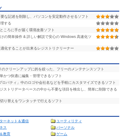
グ
要な記述を削除し、パソコンを安定動作させるソフト
管理する
ゆいところに手が届く環境改善ソフト
簡単操作 & 詳しい解説で安心の Windows 高速化ツ
最適化することが出来るレジストリクリーナー
トリのクリーンアップに的を絞った、フリーのメンテナンスソフト
簡単かつ快適に編集・管理できるソフト
のプロパティ」中のロゴや会社名などを手軽にカスタマイズできるソフト
レジストリデータベースの中から不要な項目を検出し、簡単に削除できる
表示切り替えをワンタッチで行えるソフト
ターネット＆通信
ユーティリティ
ネス
パーソナル
＆教育
ゲーム