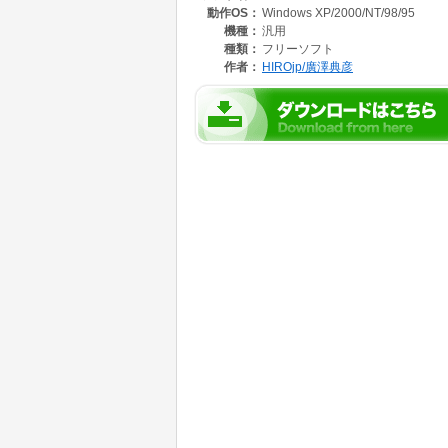
動作OS：
Windows XP/2000/NT/98/95
機種：
汎用
種類：
フリーソフト
作者：
HIROjp/廣澤典彦