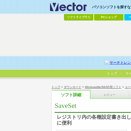
パソコンソフトを探すなら
ソフトライブラリ
PCショップ
サーチトレン
トップ
ラ
トップ
>
ダウンロード
>
WindowsMe/98/95用ソフト
>
ユー
ソフト詳細
レビュー
SaveSet
レジストリ内の各種設定書き出し
に便利