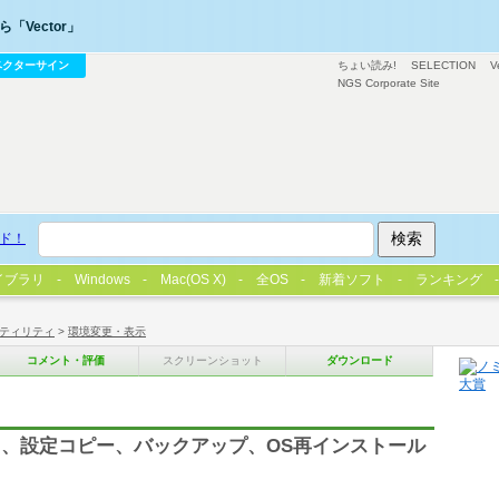
「Vector」
ベクターサイン
ちょい読み!
SELECTION
V
NGS Corporate Site
ド！
イブラリ
Windows
Mac(OS X)
全OS
新着ソフト
ランキング
ティリティ
>
環境変更・表示
コメント・評価
スクリーンショット
ダウンロード
、設定コピー、バックアップ、OS再インストール