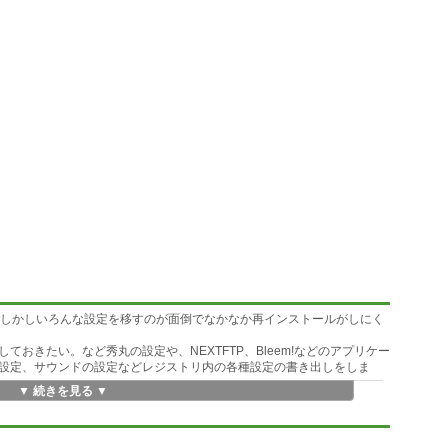
s、しかしいろんな設定を移すのが面倒でなかなか再インストールがしにく
おきたい。など秀丸の設定や、NEXTFTP、Bleem!などのアプリケー
設定、サウンドの設定などレジストリ内の各種設定の書き出しをしま
▼ 続きを見る ▼
設定をコピーしたい場合、またよくレジストリをいじるのでバックアップして