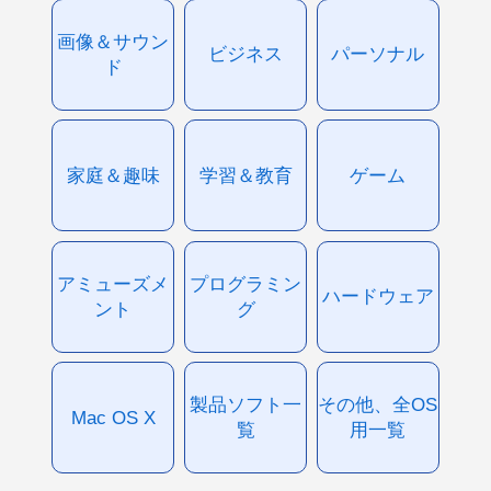
画像＆サウン
ビジネス
パーソナル
ド
家庭＆趣味
学習＆教育
ゲーム
アミューズメ
プログラミン
ハードウェア
ント
グ
製品ソフト一
その他、全OS
Mac OS X
覧
用一覧