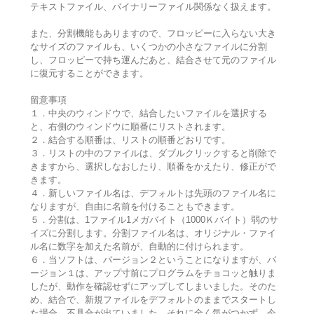
テキストファイル、バイナリーファイル関係なく扱えます。
また、分割機能もありますので、フロッピーに入らない大き
なサイズのファイルも、いくつかの小さなファイルに分割
し、フロッピーで持ち運んだあと、結合させて元のファイル
に復元することができます。
留意事項
１．中央のウィンドウで、結合したいファイルを選択する
と、右側のウィンドウに順番にリストされます。
２．結合する順番は、リストの順番どおりです。
３．リストの中のファイルは、ダブルクリックすると削除で
きますから、選択しなおしたり、順番をかえたり、修正がで
きます。
４．新しいファイル名は、デフォルトは先頭のファイル名に
なりますが、自由に名前を付けることもできます。
５．分割は、1ファイル1メガバイト（1000Ｋバイト）弱のサ
イズに分割します。分割ファイル名は、オリジナル・ファイ
ル名に数字を加えた名前が、自動的に付けられます。
６．当ソフトは、バージョン２ということになりますが、バ
ージョン１は、アップ寸前にプログラムをチョコッと触りま
したが、動作を確認せずにアップしてしまいました。そのた
め、結合で、新規ファイルをデフォルトのままでスタートし
た場合、不具合が出ていました。それに全く気がつかず、今