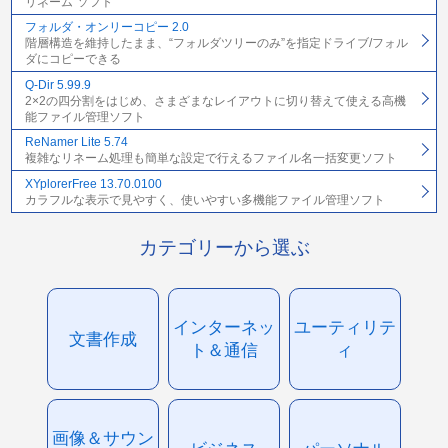
リネーム”ソフト
フォルダ・オンリーコピー 2.0
階層構造を維持したまま、“フォルダツリーのみ”を指定ドライブ/フォル
ダにコピーできる
Q-Dir 5.99.9
2×2の四分割をはじめ、さまざまなレイアウトに切り替えて使える高機
能ファイル管理ソフト
ReNamer Lite 5.74
複雑なリネーム処理も簡単な設定で行えるファイル名一括変更ソフト
XYplorerFree 13.70.0100
カラフルな表示で見やすく、使いやすい多機能ファイル管理ソフト
カテゴリーから選ぶ
インターネッ
ユーティリテ
文書作成
ト＆通信
ィ
画像＆サウン