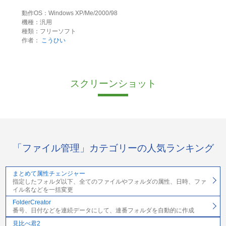
動作OS：Windows XP/Me/2000/98
機種：汎用
種類：フリーソフト
作者：
こうひい
スクリーンショット
「ファイル管理」カテゴリーの人気ランキング
まとめて属性チェンジャー
指定したフォルダ以下、全てのファイルやフォルダの属性、日時、ファ
イル名などを一括変更
FolderCreator
番号、日付などを連続データにして、連番フォルダを自動的に作成
見比べ君2