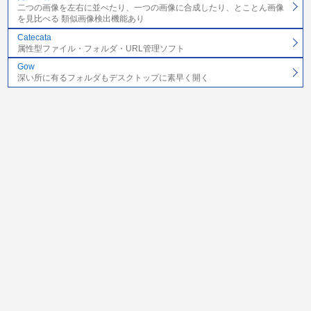
二つの画像を左右に並べたり、一つの画像に合成したり、とことん画像
を見比べる 類似画像検出機能あり
Catecata
属性型ファイル・フォルダ・URL管理ソフト
Gow
深い所に有るフォルダもデスクトップに素早く開く