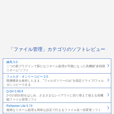
「ファイル管理」カテゴリのソフトレビュー
練馬 5.0
二つの新プラグインで新たなリネーム処理が可能になった高機能“多段階
リネーム”ソフト
フォルダ・オンリーコピー 2.0
階層構造を維持したまま、“フォルダツリーのみ”を指定ドライブ/フォル
ダにコピーできる
Q-Dir 5.99.9
2×2の四分割をはじめ、さまざまなレイアウトに切り替えて使える高機
能ファイル管理ソフト
ReNamer Lite 5.74
複雑なリネーム処理も簡単な設定で行えるファイル名一括変更ソフト