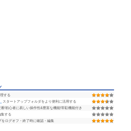
グ
管理する
】
スタートアップフォルダをより便利に活用する
番!初心者に易しい操作性&豊富な機能!常駐機能付き
編集する
プをログオフ・終了時に確認・編集