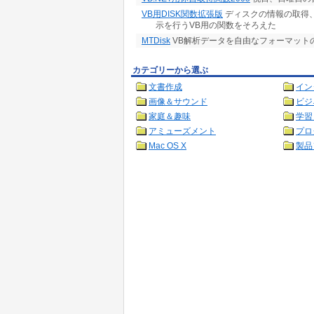
VB用DISK関数拡張版
ディスクの情報の取得
示を行うVB用の関数をそろえた
MTDisk
VB解析データを自由なフォーマットのM
カテゴリーから選ぶ
文書作成
イン
画像＆サウンド
ビジ
家庭＆趣味
学習
アミューズメント
プロ
Mac OS X
製品