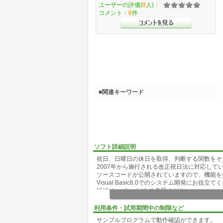
ユーザーの評価(
0
人)：
コメント：
0
件
■関連キーワード
ソフト詳細説明
祝日、日曜日の休日を取得、判断する関数をそ
2007年から施行される改正祝日法に対応して
ソースコードが公開されていますので、機能を
Visual Basic6.0でのシステム開発にお役立
詳細はreadme.txtをご参照ください。
利用条件・試用期間中の制限など
サンプルプログラムで動作確認ができます。