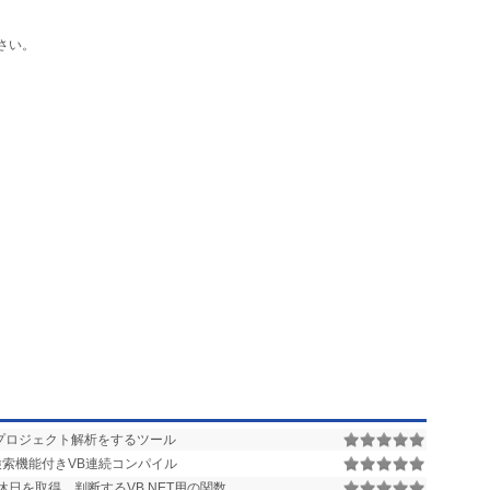
さい。
のプロジェクト解析をするツール
検索機能付きVB連続コンパイル
日を取得、判断するVB.NET用の関数