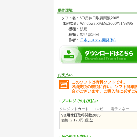
動作環境
ソフト名：
VB用休日取得関数2005
動作OS：
Windows XP/Me/2000/NT/98/95
機種：
汎用
種類：
製品:試用可
作者：
日本システム開発(株)
お支払い
このソフトは有料ソフトです。
※消費税の増税に伴い、ソフト詳細
合がございます。ご購入前に必ずご
プロレジでのお支払い
クレジットカード コンビニ 電子マネー
VB用休日取得関数2005
価格: 2,178円(税込)
その他のお支払い