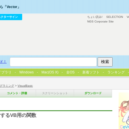
「Vector」
ベクターサイン
ちょい読み!
SELECTION
V
NGS Corporate Site
ド！
イブラリ
Windows
Mac(OS X)
全OS
新着ソフト
ランキング
グラミング
>
VisualBasic
コメント・評価
スクリーンショット
ダウンロード
するVB用の関数