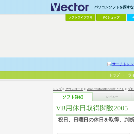
パソコンソフトを探すなら
ソフトライブラリ
PCショップ
サーチトレン
トップ
ラ
トップ
>
ダウンロード
>
WindowsMe/98/95用ソフト
>
プロ
ソフト詳細
レビュー
VB用休日取得関数2005
祝日、日曜日の休日を取得、判断