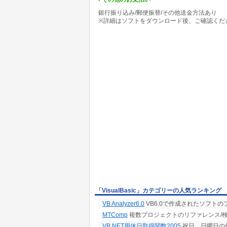
銀行振り込み/郵便振替/その他送金方法あり
※詳細はソフトをダウンロード後、ご確認くだ
「VisualBasic」カテゴリーの人気ランキング
VB Analyzer6.0
VB6.0で作成されたソフト
MTComp
複数プロジェクトのリファレンス/
VB.NET用休日取得関数2005
祝日、日曜日の休