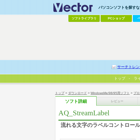
パソコンソフトを探すなら
ソフトライブラリ
PCショップ
サーチトレン
トップ
ラ
トップ
>
ダウンロード
>
WindowsMe/98/95用ソフト
>
プロ
ソフト詳細
レビュー
AQ_StreamLabel
流れる文字のラベルコントロー