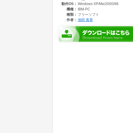
動作OS：
Windows XP/Me/2000/98
基本的にサポートはありません。
予告なく仕様変更することがあります。
機種：
IBM-PC
種類：
フリーソフト
プロパティ、メソッド、イベントは一部日本語
作者：
池田 真章