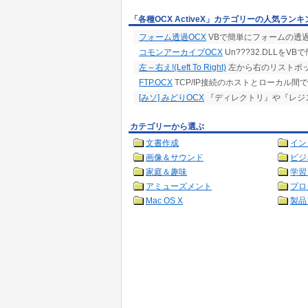
「各種OCX ActiveX」カテゴリーの人気ランキ
フォーム透過OCX
VBで簡単にフォームの透
コモンアーカイブOCX
Un???32.DLLを
左～右え!(Left To Right)
左から右のリストボッ
FTP.OCX
TCP/IP接続のホストとローカル
[みソ] みどりOCX
『ディレクトリ』や『レジ
カテゴリーから選ぶ
文書作成
イン
画像＆サウンド
ビジ
家庭＆趣味
学習
アミューズメント
プロ
Mac OS X
製品