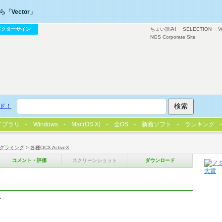
「Vector」
ベクターサイン
ちょい読み!
SELECTION
V
NGS Corporate Site
ド！
イブラリ
Windows
Mac(OS X)
全OS
新着ソフト
ランキング
グラミング
>
各種OCX ActiveX
コメント・評価
スクリーンショット
ダウンロード
ル