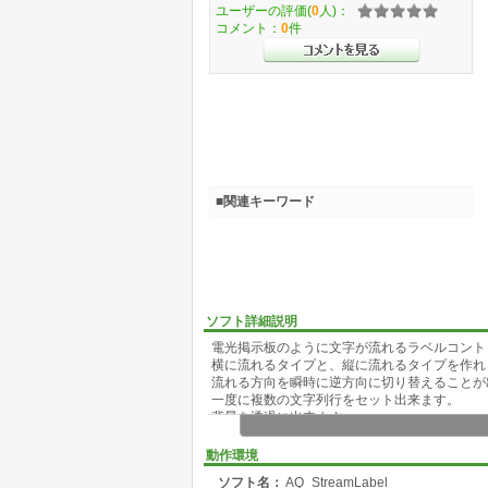
ユーザーの評価(
0
人)：
コメント：
0
件
■関連キーワード
ソフト詳細説明
電光掲示板のように文字が流れるラベルコント
横に流れるタイプと、縦に流れるタイプを作れ
流れる方向を瞬時に逆方向に切り替えることが
一度に複数の文字列行をセット出来ます。
背景を透過に出来ます。
流れない固定表示も出来、複数行の文字列を順
RSSヘッドラインリーダー等に最適です。
動作環境
ソフト名：
AQ_StreamLabel
ライセンスフリーです。