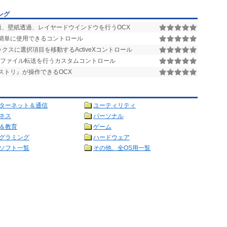
ング
過、壁紙透過、レイヤードウインドウを行うOCX
VBで簡単に使用できるコントロール
クスに選択項目を移動するActiveXコントロール
間でファイル転送を行うカスタムコントロール
ストリ』が操作できるOCX
ターネット＆通信
ユーティリティ
ネス
パーソナル
＆教育
ゲーム
グラミング
ハードウェア
ソフト一覧
その他、全OS用一覧