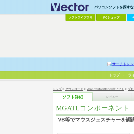
パソコンソフトを探すなら
ソフトライブラリ
PCショップ
サーチトレン
トップ
ラ
トップ
>
ダウンロード
>
WindowsMe/98/95用ソフト
>
プロ
ソフト詳細
レビュー
MGATLコンポーネント
VB等でマウスジェスチャーを認識