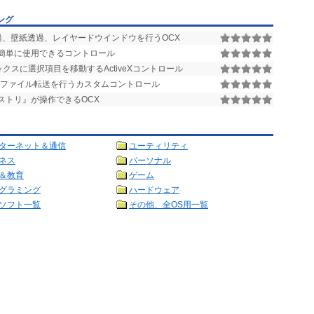
ング
過、壁紙透過、レイヤードウインドウを行うOCX
VBで簡単に使用できるコントロール
クスに選択項目を移動するActiveXコントロール
間でファイル転送を行うカスタムコントロール
ストリ』が操作できるOCX
ターネット＆通信
ユーティリティ
ネス
パーソナル
＆教育
ゲーム
グラミング
ハードウェア
ソフト一覧
その他、全OS用一覧