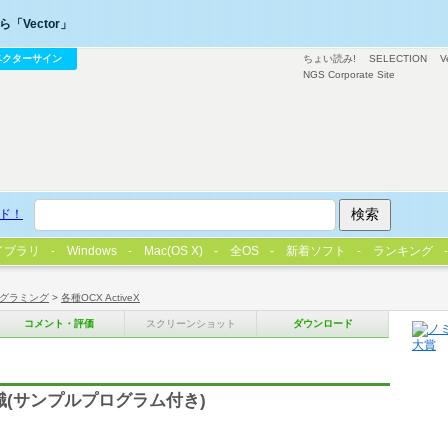
「Vector」
ベクターサイン
ちょい読み!
SELECTION
V
NGS Corporate Site
ド！
イブラリ
Windows
Mac(OS X)
全OS
新着ソフト
ランキング
グラミング
>
各種OCX ActiveX
コメント・評価
スクリーンショット
ダウンロード
(サンプルプログラム付き)