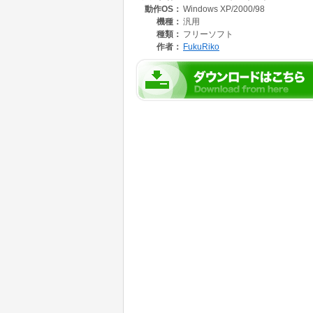
動作OS：
Windows XP/2000/98
機種：
汎用
種類：
フリーソフト
作者：
FukuRiko