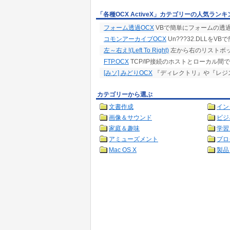
「各種OCX ActiveX」カテゴリーの人気ランキ
フォーム透過OCX
VBで簡単にフォームの透
コモンアーカイブOCX
Un???32.DLLを
左～右え!(Left To Right)
左から右のリストボッ
FTP.OCX
TCP/IP接続のホストとローカル
[みソ] みどりOCX
『ディレクトリ』や『レジ
カテゴリーから選ぶ
文書作成
イン
画像＆サウンド
ビジ
家庭＆趣味
学習
アミューズメント
プロ
Mac OS X
製品