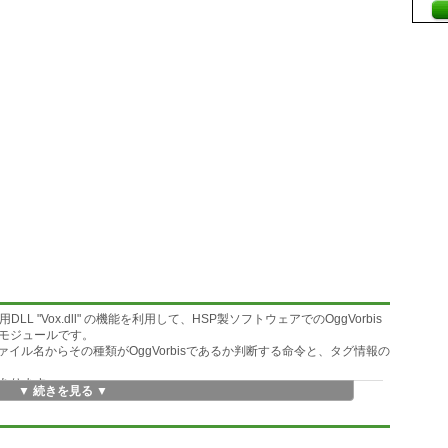
LL "Vox.dll" の機能を利用して、HSP製ソフトウェアでのOggVorbis
モジュールです。
イル名からその種類がOggVorbisであるか判断する命令と、タグ情報の
してあります。
▼ 続きを見る ▼
ます。
17.html