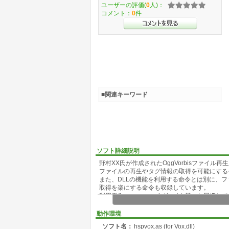
ユーザーの評価(
0
人)：
コメント：
0
件
■関連キーワード
ソフト詳細説明
野村XX氏が作成されたOggVorbisファイル再生用D
ファイルの再生やタグ情報の取得を可能にする
また、DLLの機能を利用する命令とは別に、ファ
取得を楽にする命令も収録しています。
利用例(hspvox_sample**.as)を幾つか同梱
・Vox.dll は以下のサイトで最新版を入手でき
動作環境
Vector内Vox.dll紹介ページ :
ソフト名：
hspvox.as (for Vox.dll)
http://www.vector.co.jp/soft/win95/prog/se2460