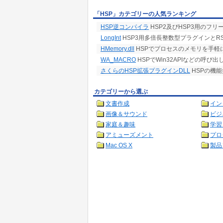
「HSP」カテゴリーの人気ランキング
HSP逆コンパイラ
HSP2及びHSP3用のフ
LongInt
HSP3用多倍長整数型プラグインとR
HMemory.dll
HSPでプロセスのメモリを手軽
WA_MACRO
HSPでWin32APIなどの呼
さくらのHSP拡張プラグインDLL
HSPの機能
カテゴリーから選ぶ
文書作成
イン
画像＆サウンド
ビジ
家庭＆趣味
学習
アミューズメント
プロ
Mac OS X
製品