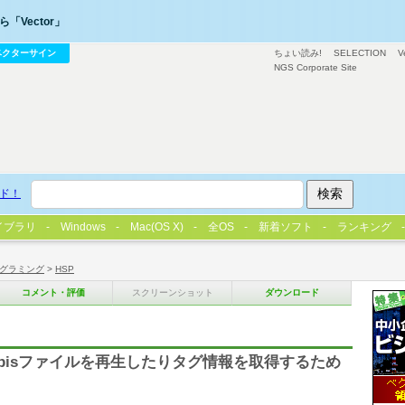
「Vector」
ベクターサイン
ちょい読み!
SELECTION
V
NGS Corporate Site
ド！
イブラリ
Windows
Mac(OS X)
全OS
新着ソフト
ランキング
グラミング
>
HSP
コメント・評価
スクリーンショット
ダウンロード
Vorbisファイルを再生したりタグ情報を取得するため