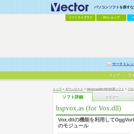
パソコンソフトを探すなら
ソフトライブラリ
PCショップ
サーチトレン
トップ
ラ
トップ
>
ダウンロード
>
WindowsMe/98/95用ソフト
>
プロ
ソフト詳細
レビュー
hspvox.as (for Vox.dll)
Vox.dllの機能を利用してOgg
のモジュール