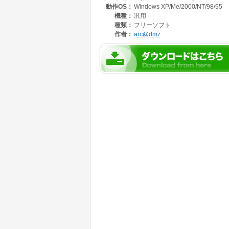
動作OS：
Windows XP/Me/2000/NT/98/95
電波の缶詰 : http://home7.highway.ne.jp/nomur
機種：
汎用
・HSPからVox.dllを利用するモジュール
種類：
フリーソフト
spvoxはその命令の多くが利便性という観点か
作者：
arc@dmz
を支援する命令も少し収録しているため、差別
ルを使うかによって実際のソフトウェアの動作
・野村XX氏からモジュールの公開許可を戴い