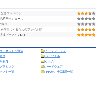
リーな逆コンパイラ
SA暗号モジュール
に操作
び出しを簡単にするためのファイル群
拡張プラグインDLL
ターネット＆通信
ユーティリティ
ネス
パーソナル
＆教育
ゲーム
グラミング
ハードウェア
ソフト一覧
その他、全OS用一覧