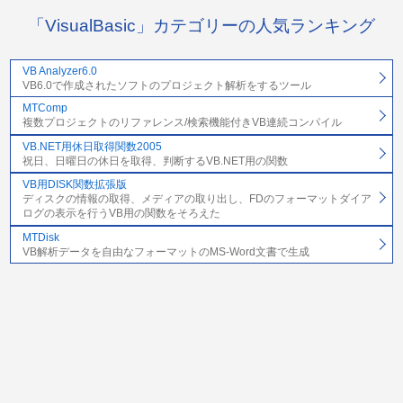
「VisualBasic」カテゴリーの人気ランキング
VB Analyzer6.0
VB6.0で作成されたソフトのプロジェクト解析をするツール
MTComp
複数プロジェクトのリファレンス/検索機能付きVB連続コンパイル
VB.NET用休日取得関数2005
祝日、日曜日の休日を取得、判断するVB.NET用の関数
VB用DISK関数拡張版
ディスクの情報の取得、メディアの取り出し、FDのフォーマットダイア
ログの表示を行うVB用の関数をそろえた
MTDisk
VB解析データを自由なフォーマットのMS-Word文書で生成