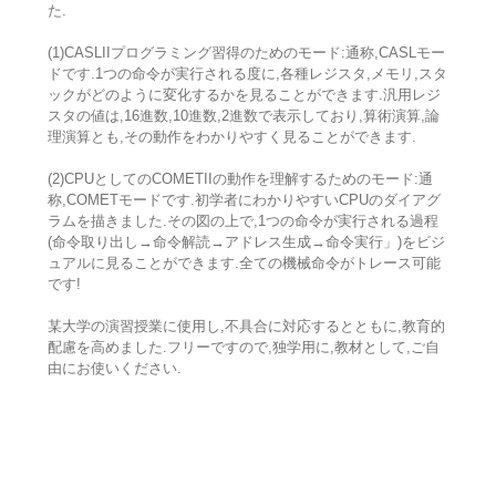
た.
(1)CASLIIプログラミング習得のためのモード:通称,CASLモー
ドです.1つの命令が実行される度に,各種レジスタ,メモリ,スタ
ックがどのように変化するかを見ることができます.汎用レジ
スタの値は,16進数,10進数,2進数で表示しており,算術演算,論
理演算とも,その動作をわかりやすく見ることができます.
(2)CPUとしてのCOMETIIの動作を理解するためのモード:通
称,COMETモードです.初学者にわかりやすいCPUのダイアグ
ラムを描きました.その図の上で,1つの命令が実行される過程
(命令取り出し→命令解読→アドレス生成→命令実行」)をビジ
ュアルに見ることができます.全ての機械命令がトレース可能
です!
某大学の演習授業に使用し,不具合に対応するとともに,教育的
配慮を高めました.フリーですので,独学用に,教材として,ご自
由にお使いください.