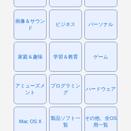
画像＆サウン
ビジネス
パーソナル
ド
家庭＆趣味
学習＆教育
ゲーム
アミューズメ
プログラミン
ハードウェア
ント
グ
製品ソフト一
その他、全OS
Mac OS X
覧
用一覧