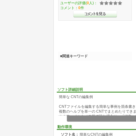
ユーザーの評価(
0
人)：
コメント：
0
件
■関連キーワード
ソフト詳細説明
簡単な CNTの編集例
CNTファイルを編集する簡単な事例を箇条書
複数のヘルプを単一の CNTでまとめたりでき
このファイルをメモ帳で読む場合は、「編集、
を行って読んでください。
動作環境
Windows 95の新しいヘルプシステムは従来の *
ソフト名：
簡単なCNTの編集例
ます。*.CNTは、テキストファイルで、Help