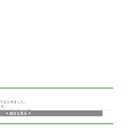
きでまとめました。
ます。
右端で折り返す」等
▼ 続きを見る ▼
.HLPファイルから *.CNT + *.HLPという２ファイル構成に変更されてい
Workshopで作成、編集するようにできてますが、メモ帳のようなテキスト