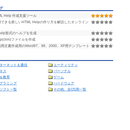
ング
ML Help 作成支援ツール
使用できる新しいHTML Helpの作り方を解説したオンライン
Help形式のヘルプを生成
elp(chm)ファイルを作成
用文書作成用のWord97、98、2000、XP用テンプレート
ターネット＆通信
ユーティリティ
ネス
パーソナル
＆教育
ゲーム
グラミング
ハードウェア
ソフト一覧
その他、全OS用一覧