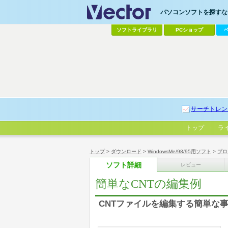
パソコンソフトを探すなら
ソフトライブラリ
PCショップ
サーチトレン
トップ
ラ
トップ
>
ダウンロード
>
WindowsMe/98/95用ソフト
>
プロ
ソフト詳細
レビュー
簡単なCNTの編集例
CNTファイルを編集する簡単な