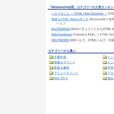
「WindowsHelp用」カテゴリーの人気ランキ
ヘルプましん ～ HTML Help Designer ～
HT
簡単なHTML Helpの作り方
Windows98で
ヘルプ
doc2htmlhelp
WordドキュメントからHTML 
WikiHelpMaker
Pukiwikiを利用してHTML H
HELPWORD
WINヘルプ、HTMLヘルプ、印刷
カテゴリーから選ぶ
文書作成
イン
画像＆サウンド
ビジ
家庭＆趣味
学習
アミューズメント
プロ
Mac OS X
製品