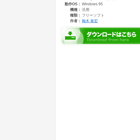
動作OS：
Windows 95
エディタでも作成、編集可能です。
機種：
汎用
CNTは、簡単な構成なので、すでにある *.H
種類：
フリーソフト
たり編集することで、新しいスタイルのヘルプ
作者：
梅木 泰宏
ここでは、ヘルプカード９６で適当に作成した
test.hlp test.cnt
test2.hlp test2.cnt
２つのヘルプセットがあると想定して話をすす