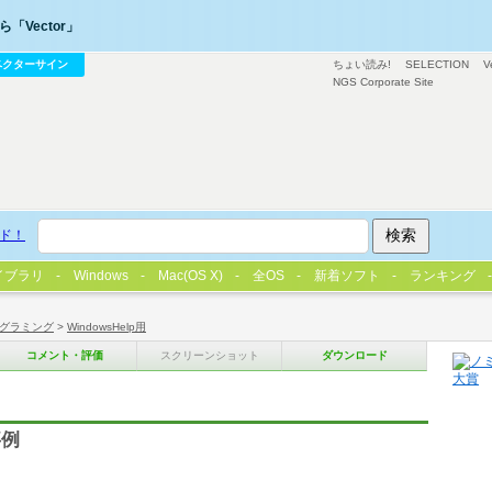
「Vector」
ベクターサイン
ちょい読み!
SELECTION
V
NGS Corporate Site
ド！
イブラリ
Windows
Mac(OS X)
全OS
新着ソフト
ランキング
グラミング
>
WindowsHelp用
コメント・評価
スクリーンショット
ダウンロード
事例