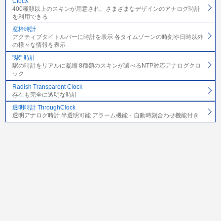
ClocX
400種類以上のスキンが用意され、さまざまなデザインのアナログ時計
を利用できる
窓枠時計
アクティブタイトルバーに時計を表示 各タイムゾーンの時刻や日時以外
の様々な情報を表示
"駅" 時計
駅の時計をリアルに凝縮 8種類のスキンが選べるNTP対応アナログクロ
ック
Radish Transparent Clock
存在も完全に透明な時計
透明時計 ThroughClock
透明アナログ時計 半透明可能 アラーム機能・自動時刻合わせ機能付き