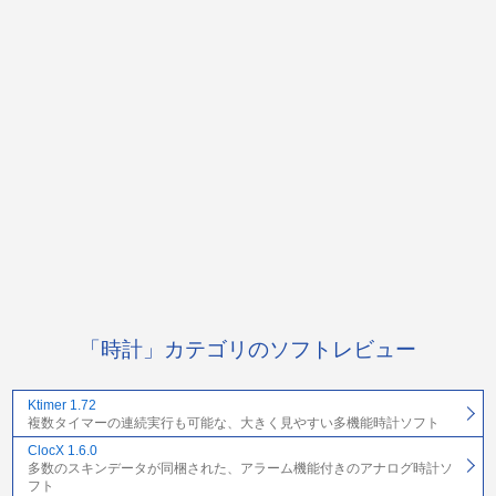
「時計」カテゴリのソフトレビュー
Ktimer 1.72
複数タイマーの連続実行も可能な、大きく見やすい多機能時計ソフト
ClocX 1.6.0
多数のスキンデータが同梱された、アラーム機能付きのアナログ時計ソ
フト