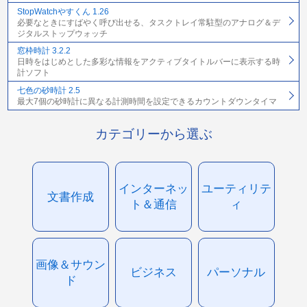
StopWatchやすくん 1.26
必要なときにすばやく呼び出せる、タスクトレイ常駐型のアナログ＆デ
ジタルストップウォッチ
窓枠時計 3.2.2
日時をはじめとした多彩な情報をアクティブタイトルバーに表示する時
計ソフト
七色の砂時計 2.5
最大7個の砂時計に異なる計測時間を設定できるカウントダウンタイマ
カテゴリーから選ぶ
インターネッ
ユーティリテ
文書作成
ト＆通信
ィ
画像＆サウン
ビジネス
パーソナル
ド