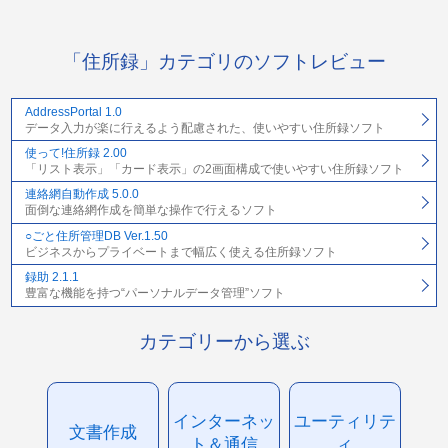
「住所録」カテゴリのソフトレビュー
AddressPortal 1.0
データ入力が楽に行えるよう配慮された、使いやすい住所録ソフト
使って!住所録 2.00
「リスト表示」「カード表示」の2画面構成で使いやすい住所録ソフト
連絡網自動作成 5.0.0
面倒な連絡網作成を簡単な操作で行えるソフト
○ごと住所管理DB Ver.1.50
ビジネスからプライベートまで幅広く使える住所録ソフト
録助 2.1.1
豊富な機能を持つ“パーソナルデータ管理”ソフト
カテゴリーから選ぶ
インターネッ
ユーティリテ
文書作成
ト＆通信
ィ