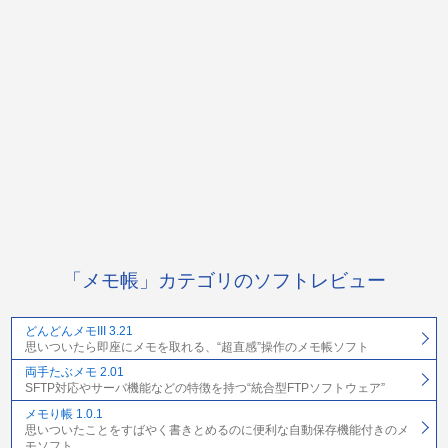
「メモ帳」カテゴリのソフトレビュー
どんどんメモIII 3.21
思いついたら即座にメモを取れる、“超直感”操作のメモ帳ソフト
両手たぶメモ 2.01
SFTP対応やサーバ機能などの特徴を持つ“統合型FTPソフトウェア”
メモり帳 1.0.1
思いついたことをすばやく書きとめるのに便利な自動保存機能付きのメ
モソフト