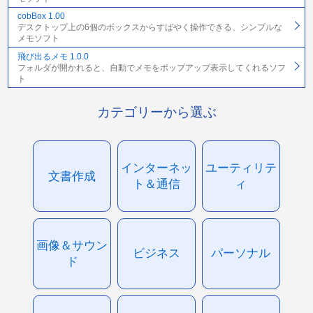
cobBox 1.00
デスクトップ上の6個のボックスからすばやく操作できる、シンプルな
メモソフト
飛び出るメモ 1.0.0
フォルダが開かれると、自動でメモをポップアップ表示してくれるソフ
ト
カテゴリーから選ぶ
インターネッ
ユーティリテ
文書作成
ト＆通信
ィ
画像＆サウン
ビジネス
パーソナル
ド