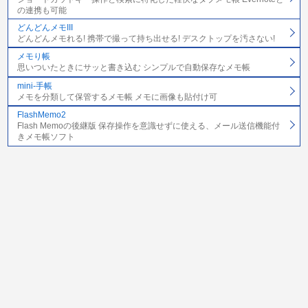
の連携も可能
どんどんメモIII
どんどんメモれる! 携帯で撮って持ち出せる! デスクトップを汚さない!
メモり帳
思いついたときにサッと書き込む シンプルで自動保存なメモ帳
mini-手帳
メモを分類して保管するメモ帳 メモに画像も貼付け可
FlashMemo2
Flash Memoの後継版 保存操作を意識せずに使える、メール送信機能付
きメモ帳ソフト