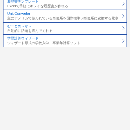
履歴書テンプレート
Excelで手軽にキレイな履歴書が作れる
Unit Converter
主にアメリカで使われている単位系を国際標準SI単位系に変換する電卓
むーどめ～か～
自動的に話題を選んでくれる
学歴計算ウィザード
ウィザード形式の学校入学、卒業年計算ソフト