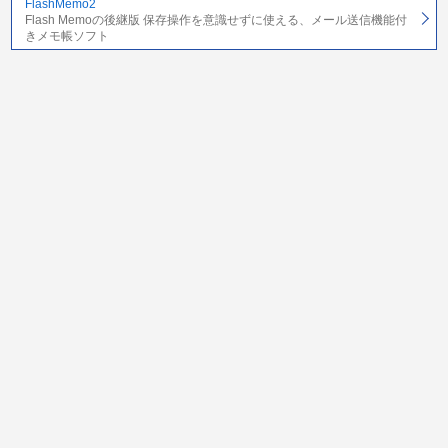
FlashMemo2
Flash Memoの後継版 保存操作を意識せずに使える、メール送信機能付
きメモ帳ソフト