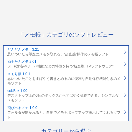
「メモ帳」カテゴリのソフトレビュー
どんどんメモIII 3.21
思いついたら即座にメモを取れる、“超直感”操作のメモ帳ソフト
両手たぶメモ 2.01
SFTP対応やサーバ機能などの特徴を持つ“統合型FTPソフトウェア”
メモり帳 1.0.1
思いついたことをすばやく書きとめるのに便利な自動保存機能付きのメ
モソフト
cobBox 1.00
デスクトップ上の6個のボックスからすばやく操作できる、シンプルな
メモソフト
飛び出るメモ 1.0.0
フォルダが開かれると、自動でメモをポップアップ表示してくれるソフ
ト
カテゴリーから選ぶ