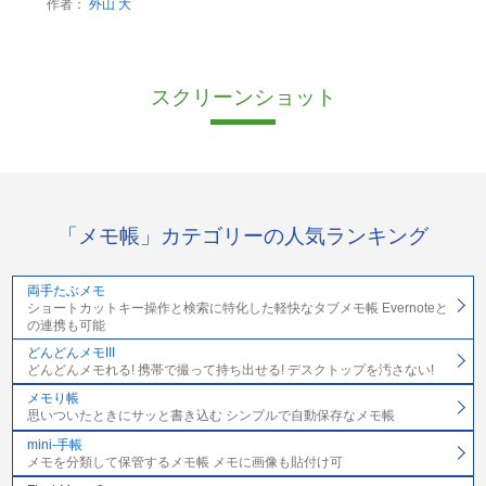
作者：
外山 大
スクリーンショット
「メモ帳」カテゴリーの人気ランキング
両手たぶメモ
ショートカットキー操作と検索に特化した軽快なタブメモ帳 Evernoteと
の連携も可能
どんどんメモIII
どんどんメモれる! 携帯で撮って持ち出せる! デスクトップを汚さない!
メモり帳
思いついたときにサッと書き込む シンプルで自動保存なメモ帳
mini-手帳
メモを分類して保管するメモ帳 メモに画像も貼付け可