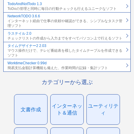
TodoAndNotTodo 1.3
ToDoの管理と同時に毎日の行動チェックも行えるユニークなソフト
NetworkTODO 3.6.6
インターネット経由で仕事の依頼や確認ができる、シンプルなタスク管
理ソフト
ラステイル 2.0
チェックリストの作成から入力までをすべてパソコン上で行えるソフト
タイムデザイナー2 2.03
マウス操作だけで、テレビ番組表を模したタイムテーブルを作成できる
ソフト
WorktimeChecker 0.99d
簡易支払金額計算機能も備えた、作業時間の記録・集計ソフト
カテゴリーから選ぶ
インターネッ
ユーティリテ
文書作成
ト＆通信
ィ