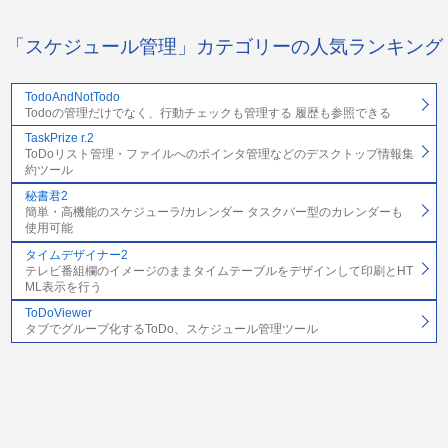
「スケジュール管理」カテゴリーの人気ランキング
TodoAndNotTodo
Todoの管理だけでなく、行動チェックも管理する 履歴も参照できる
TaskPrize r.2
ToDoリスト管理・ファイルへのポインタ管理などのデスクトップ情報集
約ツール
秘書君2
簡単・高機能のスケジューラ/カレンダー タスクバー型のカレンダーも
使用可能
タイムデザイナー2
テレビ番組欄のイメージのままタイムテーブルをデザインして印刷とHT
ML表示を行う
ToDoViewer
タブでグループ化するToDo、スケジュール管理ツール