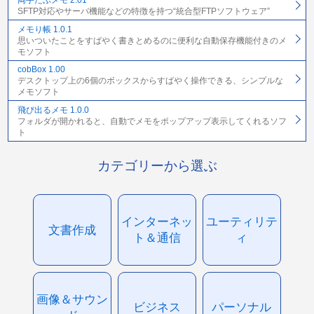
両手たぶメモ 2.01
SFTP対応やサーバ機能などの特徴を持つ“統合型FTPソフトウェア”
メモり帳 1.0.1
思いついたことをすばやく書きとめるのに便利な自動保存機能付きのメ
モソフト
cobBox 1.00
デスクトップ上の6個のボックスからすばやく操作できる、シンプルな
メモソフト
飛び出るメモ 1.0.0
フォルダが開かれると、自動でメモをポップアップ表示してくれるソフ
ト
カテゴリーから選ぶ
インターネッ
ユーティリテ
文書作成
ト＆通信
ィ
画像＆サウン
ビジネス
パーソナル