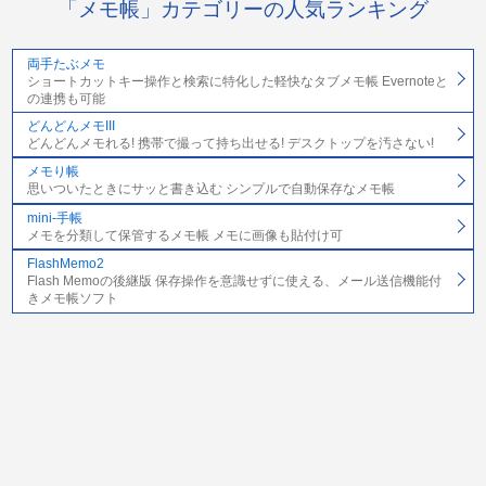
「メモ帳」カテゴリーの人気ランキング
両手たぶメモ
ショートカットキー操作と検索に特化した軽快なタブメモ帳 Evernoteと
の連携も可能
どんどんメモIII
どんどんメモれる! 携帯で撮って持ち出せる! デスクトップを汚さない!
メモり帳
思いついたときにサッと書き込む シンプルで自動保存なメモ帳
mini-手帳
メモを分類して保管するメモ帳 メモに画像も貼付け可
FlashMemo2
Flash Memoの後継版 保存操作を意識せずに使える、メール送信機能付
きメモ帳ソフト