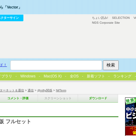
「Vector」
ベクターサイン
ちょい読み!
SELECTION
V
NGS Corporate Site
ド！
イブラリ
Windows
Mac(OS X)
全OS
新着ソフト
ランキング
ターネット＆通信
>
通信
>
@nifty関係
>
NifTerm
コメント・評価
スクリーンショット
ダウンロード
it版 フルセット