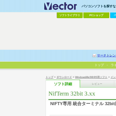
パソコンソフトを探すなら
ソフトライブラリ
PCショップ
サーチトレン
トップ
ラ
トップ
>
ダウンロード
>
WindowsMe/98/95用ソフト
>
イン
ソフト詳細
レビュー
NifTerm 32bit 3.xx
NIFTY専用 統合ターミナル 32b