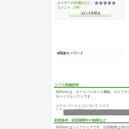
ユーザーの評価(
0
人)：
コメント：
0
件
■関連キーワード
ソフト詳細説明
NifTerm は、オートパイロット機能、ロ
ターミナルソフトです。
☆☆☆ バージョンについて ☆☆☆
NifTermには以下のバージョンがあります
ウンロードしてください。
バージョン 動作環境/備考
利用条件・試用期間中の制限など
32bit版3.xx Win95/NT4.0以上/機能・信頼性
NifTerm はシェアウェアです。試用期間は
32bit版2.xx Win95/NT4.0以上/旧版と同じ操作