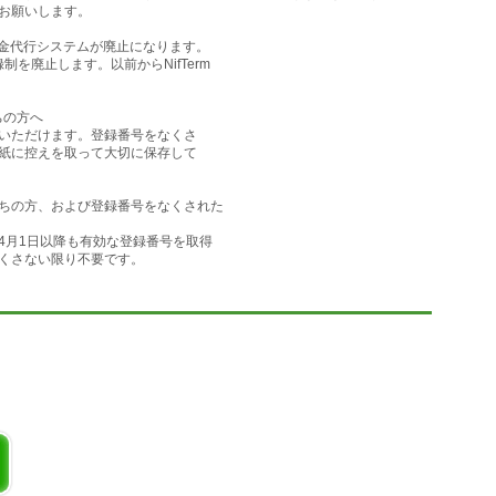
お願いします。
送金代行システムが廃止になります。
制を廃止します。以前からNifTerm
通です。上位のバージョンへは上書き解凍するだけでログ・設定を引き継いで
ちの方へ
いただけます。登録番号をなくさ
リダウンロード/アップロード
紙に控えを取って大切に保存して
メール送信
お持ちの方、および登録番号をなくされた
月1日以降も有効な登録番号を取得
登録
くさない限り不要です。
サービス読み取り