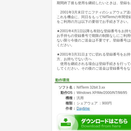
期間終了後も使用を継続したいときは、登録を
32bit版1.xx Win95/NT3.51以上/旧OS環境向け
16bit版1.xx Win3.1以上/旧OS環境向け
2001年3月末日でニフティのシェアウェア
これを機会に、同日をもってNifTermの年間登録
・NifTermのユーザ登録は全バージョン共
をご利用の方は以下の要領でお手続き下さい。
バージョンアップできます。
★2001年4月1日以降も有効な登録番号をお持
☆☆☆ 機能 ☆☆☆
お手持ちの登録番号で期限の制限なしにご利用
・フォーラム 会議室読み取り/発言、ライブラ
ない限り今後のご送金は不要です。登録番号は
お知らせ、掲示板の読み取り/発言、SYSOP宛
ください。
・メール 読み取り、送信 テキスト/バイナリ
アドレスブックの保守、不在通知の設定
★2001年3月31日までに切れる登録番号を
・掲示板 読み取り/発言
方、お持ちでない方へ
・パティオ 読みとり、発言
使用を継続される場合は登録手続きを行って4
・料金情報読み取り ・プロフィール読み取り/
してください。その後のご送金は登録番号をな
・今週のお知らせの読み取り ・クリッピング
動作環境
ソフト名：
NifTerm 32bit 3.xx
動作OS：
Windows XP/Me/2000/NT/98/95
機種：
汎用
種類：
シェアウェア ：900円
作者：
Daytime