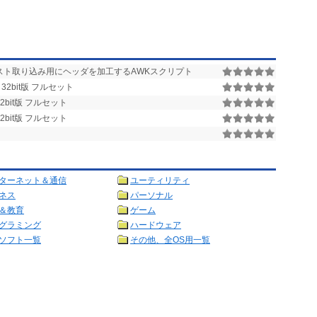
テキスト取り込み用にヘッダを加工するAWKスクリプト
32bit版 フルセット
2bit版 フルセット
2bit版 フルセット
ターネット＆通信
ユーティリティ
ネス
パーソナル
＆教育
ゲーム
グラミング
ハードウェア
ソフト一覧
その他、全OS用一覧