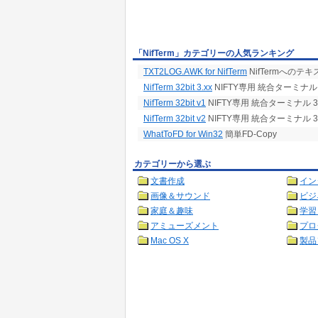
「NifTerm」カテゴリーの人気ランキング
TXT2LOG.AWK for NifTerm
NifTermへの
NifTerm 32bit 3.xx
NIFTY専用 統合ターミナル 
NifTerm 32bit v1
NIFTY専用 統合ターミナル 3
NifTerm 32bit v2
NIFTY専用 統合ターミナル 3
WhatToFD for Win32
簡単FD-Copy
カテゴリーから選ぶ
文書作成
イン
画像＆サウンド
ビジ
家庭＆趣味
学習
アミューズメント
プロ
Mac OS X
製品