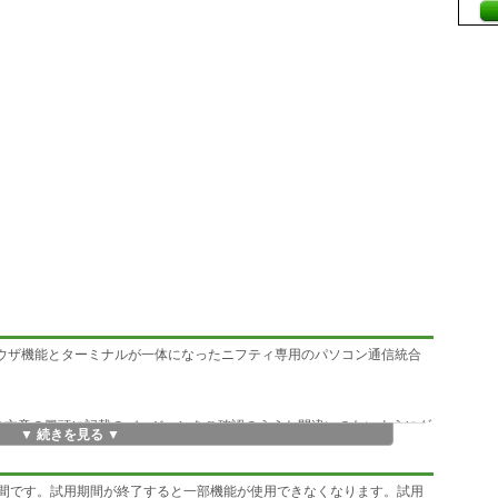
グブラウザ機能とターミナルが一体になったニフティ専用のパソコン通信統合
。この文章の冒頭に記載のバージョンをご確認のうえお間違いのないようにダ
▼ 続きを見る ▼
を向上
30日間です。試用期間が終了すると一部機能が使用できなくなります。試用
性