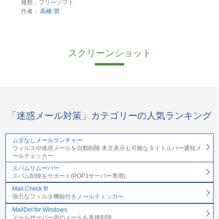
種類：フリーソフト
作者：
高橋 潤
スクリーンショット
「迷惑メール対策」カテゴリーの人気ランキング
ムダなしメールランチャー
ウィルスや迷惑メールを自動削除 本文表示も可能なタイトルバー通知メ
ールチェッカー
スパムリムーバー
スパム削除をサポート(POP3サーバー専用)
Mail Check It!
強力なフィルタ機能付きメールチェッカー
MailDel for Windows
メールサーバー内のメールを直接削除