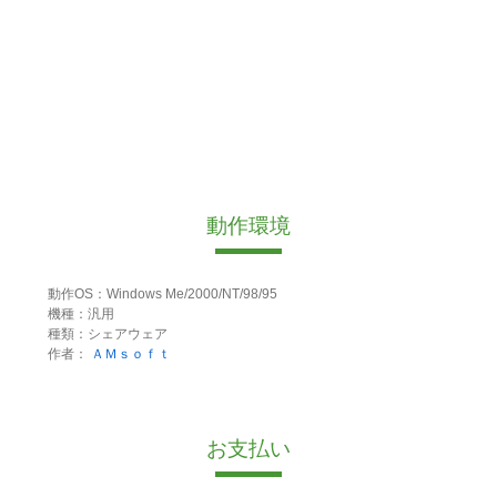
動作環境
動作OS：Windows Me/2000/NT/98/95
機種：汎用
種類：シェアウェア
作者：
ＡＭｓｏｆｔ
お支払い