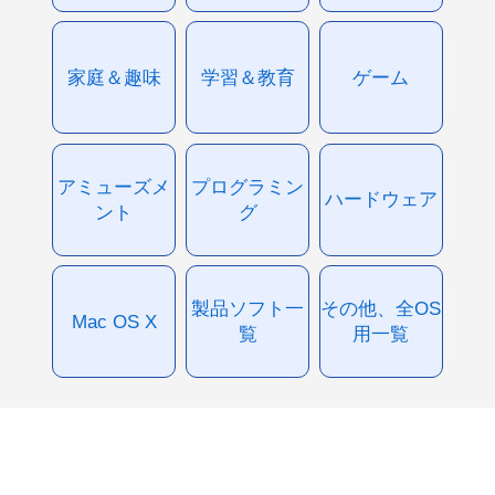
家庭＆趣味
学習＆教育
ゲーム
アミューズメ
プログラミン
ハードウェア
ント
グ
製品ソフト一
その他、全OS
Mac OS X
覧
用一覧