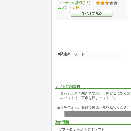
ユーザーの評価(
1
人)：
コメント：
1
件
■関連キーワード
ソフト詳細説明
「盲点」と良く聞きますが、一体どこにあるの
このソフトは、盲点を探すソフトです。
左目をつぶり、右目で黄色い丸を見てください
マウスの左ボタンを押しながら動かすと、緑の
緑の丸が見えないところがあります。
そこがあなたの「盲点」です。
動作環境
ソフト名：
盲点を探すソフト
マウスの右ボタンを押して動かすと盲点の大き