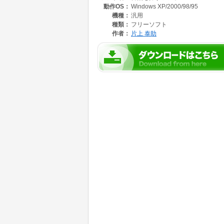
動作OS：
Windows XP/2000/98/95
また、ただ押すと逆の目の盲点が探せます。
機種：
汎用
種類：
フリーソフト
作者：
片上 泰助