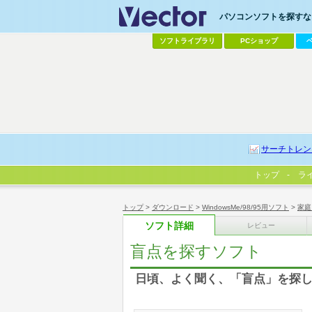
パソコンソフトを探すなら
ソフトライブラリ
PCショップ
サーチトレン
トップ
ラ
トップ
>
ダウンロード
>
WindowsMe/98/95用ソフト
>
家庭
ソフト詳細
レビュー
盲点を探すソフト
日頃、よく聞く、「盲点」を探