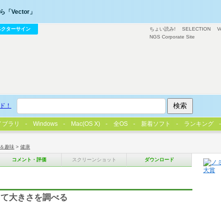
「Vector」
ベクターサイン
ちょい読み!
SELECTION
V
NGS Corporate Site
ド！
イブラリ
Windows
Mac(OS X)
全OS
新着ソフト
ランキング
＆趣味
>
健康
コメント・評価
スクリーンショット
ダウンロード
して大きさを調べる