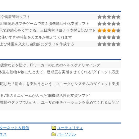
防ぐ健康管理ソフト
康!脳刺激系プチゲームで遊ぶ脳機能活性化支援ソフト
示で継続心をくすぐる、三日坊主サヨナラ支援日記ソフト
の使いすぎや時刻をカエルが教えてくれます
および体重を入力し自動的にグラフを作成する
精疲労などを防ぐ、ITワーカーのためのヘルスケアリマインダ
た体重を動物や物にたとえて、達成度を実感させてくれる“ダイエット応援
に応じた「罰金」を支払うという、ユニークなシステムのダイエット支援
れる7本のミニゲームが入った“脳機能活性化支援ソフト”
が数値やグラフでわかり、ユーザのモチベーションを高めてくれる日記ソ
ターネット＆通信
ユーティリティ
ネス
パーソナル