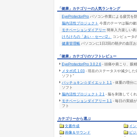
「健康」カテゴリーの人気ランキング
EyeProtectorPro
パソコン作業による疲労を
脳内活性プロジェクト
今度のテーマは脳の健
モチベーションダイアリー
簡単入力楽しい表
けろけろの「あい・セーバ2」
コンピュータ
健康管理帳
パソコンに1日2回の朝夕の血圧
「健康」カテゴリのソフトレビュー
EyeProtectorPro 3.0.2.6
- 頭痛や肩こり、眼
メタボ式 1.03
- 現在のステータスや減少し
ソフト”
バッチョキン☆ダイエット 1.1
- 体重の増分
ソフト
脳内活性プロジェクト 2.1
- 脳を刺激してく
モチベーションダイアリー 1.1
- 毎日の実績
フト
カテゴリーから選ぶ
文書作成
イン
画像＆サウンド
ビジ