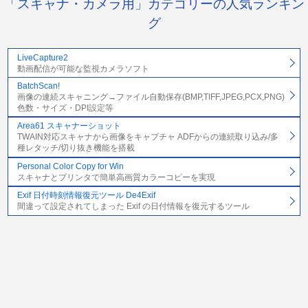
「スキャナ・カメラ用」カテゴリーの人気ランキン
グ
LiveCapture2
動画配信が可能な監視カメラソフト
BatchScan!
画像の連続スキャニング→ファイル自動保存(BMP,TIFF,JPEG,PCX,PNG)
色数・サイズ・DPI設定等
Area61 スキャナーショット
TWAIN対応スキャナから画像をキャプチャ ADFからの連続取り込み/多
種レタッチ/切り抜き機能を搭載
Personal Color Copy for Win
スキャナとプリンタで簡単高画質カラーコピーを実現
Exif 日付時刻情報復元ツール De4Exif
間違って設定されてしまった Exif の日付情報を復元するツール