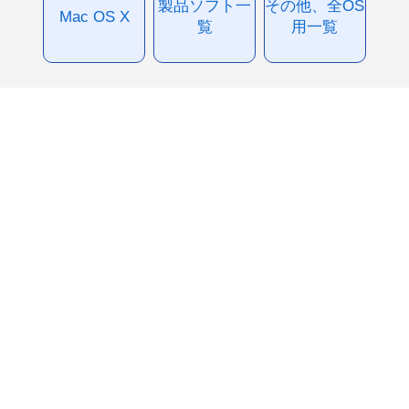
製品ソフト一
その他、全OS
Mac OS X
覧
用一覧