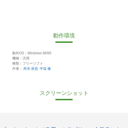
動作環境
動作OS：Windows 98/95
機種：汎用
種類：フリーソフト
作者：
舛水 辰也
中塩 修
スクリーンショット