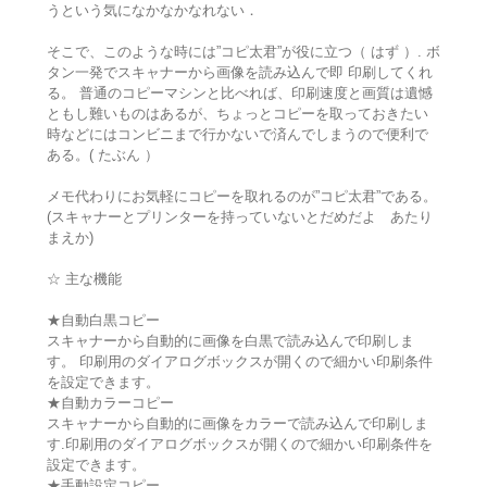
うという気になかなかなれない．
そこで、このような時には”コピ太君”が役に立つ（ はず ）. ボ
タン一発でスキャナーから画像を読み込んで即 印刷してくれ
る。 普通のコピーマシンと比べれば、印刷速度と画質は遺憾
ともし難いものはあるが、ちょっとコピーを取っておきたい
時などにはコンビニまで行かないで済んでしまうので便利で
ある。( たぶん ）
メモ代わりにお気軽にコピーを取れるのが”コピ太君”である。
(スキャナーとプリンターを持っていないとだめだよ あたり
まえか)
☆ 主な機能
★自動白黒コピー
スキャナーから自動的に画像を白黒で読み込んで印刷しま
す。 印刷用のダイアログボックスが開くので細かい印刷条件
を設定できます。
★自動カラーコピー
スキャナーから自動的に画像をカラーで読み込んで印刷しま
す.印刷用のダイアログボックスが開くので細かい印刷条件を
設定できます。
★手動設定コピー