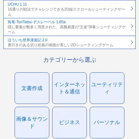
UCHU 1.11
16通りの戦法でチャレンジできる2D縦スクロールシューティングゲー
ム
鳥竜-ToriTatsu-デスレーベル 1.85a
隠し要素が数多く用意された、高難易度の“王道”弾幕シューティングゲ
ーム
ほういち世界漫遊記 2.0
奥行きのある切り絵風の画面が美しい2Dシューティングゲーム
カテゴリーから選ぶ
インターネッ
ユーティリテ
文書作成
ト＆通信
ィ
画像＆サウン
ビジネス
パーソナル
ド