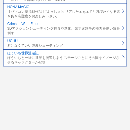
NONA MAGIC
【パソコン誌掲載作品】“よっしゃ!クリアしたぁぁぁ!!”と叫びたくなる古
き良き高難度をお楽しみ下さい。
Crimson Wind Free
3Dアクションシューティング捕食や進化、光学迷彩等の能力を使い敵を
倒す
UCHU
避けなくていい弾幕シューティング
ほういち世界漫遊記
ほういちと一緒に世界を漫遊しよう ステージごとにその国をイメージさ
せるキャラクターが登場