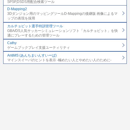
SPSP,DSDS用配合検索ツール
D-Mapping2
3Dダンジョン用のマッピングツールD-Mappingの後継版 画像によるマ
ップの表現を採用
カルチョビット選手特訓管理ツール
GBA/DS人気サッカーシミュレーションソフト「カルチョビット」を快
適にプレーするための管理ツール
Cathy
ゲームブックプレイ支援ユーティリティ
AntiMS (あんちまいんすいーぱ)
マインスイーパのヒントを表示 -極めたい人とやめたい人のために-