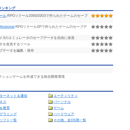
ランキング
ツール
RPGツクール2000/2003で作られたゲームのセーブ
sional
RPGツクールXPで作られたゲームのセーブデ
ト3のエミュレータのセーブデータを自由に改造
タを改造するツール
ブデータを編集・保存
アクションゲームを作成できる統合開発環境
ターネット＆通信
ユーティリティ
ネス
パーソナル
＆教育
ゲーム
グラミング
ハードウェア
ソフト一覧
その他、全OS用一覧