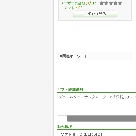
ユーザーの評価(
0
人)：
コメント：
0
件
■関連キーワード
ソフト詳細説明
デュエルターミナルクロニクルの配列をあれこ
動作環境
ソフト名：
ORDER of DT