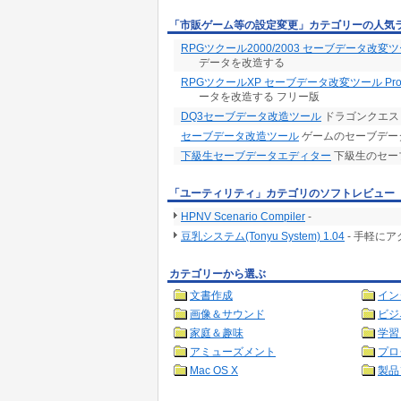
「市販ゲーム等の設定変更」カテゴリーの人気
RPGツクール2000/2003 セーブデータ改変
データを改造する
RPGツクールXP セーブデータ改変ツール Profes
ータを改造する フリー版
DQ3セーブデータ改造ツール
ドラゴンクエス
セーブデータ改造ツール
ゲームのセーブデー
下級生セーブデータエディター
下級生のセー
「ユーティリティ」カテゴリのソフトレビュー
HPNV Scenario Compiler
-
豆乳システム(Tonyu System) 1.04
- 手軽に
カテゴリーから選ぶ
文書作成
イン
画像＆サウンド
ビジ
家庭＆趣味
学習
アミューズメント
プロ
Mac OS X
製品