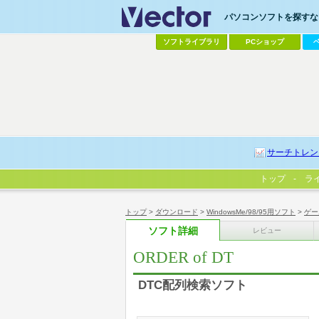
パソコンソフトを探すなら
ソフトライブラリ
PCショップ
サーチトレン
トップ
ラ
トップ
>
ダウンロード
>
WindowsMe/98/95用ソフト
>
ゲー
ソフト詳細
レビュー
ORDER of DT
DTC配列検索ソフト