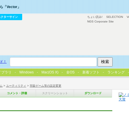
「Vector」
ベクターサイン
ちょい読み!
SELECTION
V
NGS Corporate Site
ド！
イブラリ
Windows
Mac(OS X)
全OS
新着ソフト
ランキング
ム
>
ユーティリティ
>
市販ゲーム等の設定変更
コメント・評価
スクリーンショット
ダウンロード