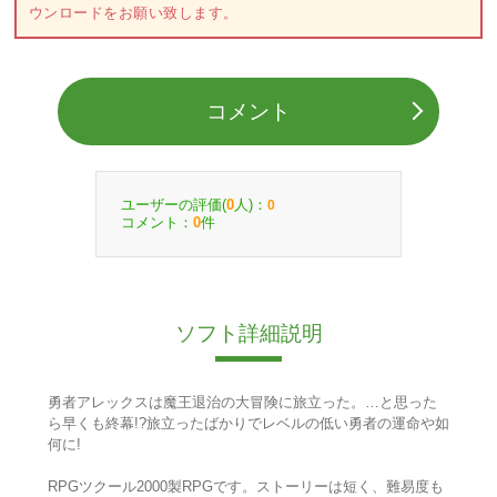
ウンロードをお願い致します。
コメント
ユーザーの評価(
人)：
0
0
コメント：
件
0
ソフト詳細説明
勇者アレックスは魔王退治の大冒険に旅立った。…と思った
ら早くも終幕!?旅立ったばかりでレベルの低い勇者の運命や如
何に!
RPGツクール2000製RPGです。ストーリーは短く、難易度も