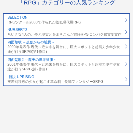
「RPG」カテゴリーの人気ランキング
SELECTION
RPGツクール2000で作られた擬似現代風RPG
NURSERY2
ちいさな4人の、夢と現実とをまきこんだ冒険RPG コンパク銀賞受賞作
四面楚歌 ～孤独からの離脱～
2000年発表作 現代～近未来を舞台に、巨大ロボットと超能力少年少女
達が戦うSRPG(第1作目)
四面楚歌2 ～魔王の世界征服～
2001年発表作 現代～近未来を舞台に、巨大ロボットと超能力少年少女
達が戦うSRPG(第2作目)
-新説-UPRISING
被差別種族の少女が起こす革命劇 長編ファンタジーSRPG