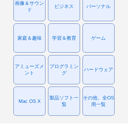
画像＆サウン
ビジネス
パーソナル
ド
家庭＆趣味
学習＆教育
ゲーム
アミューズメ
プログラミン
ハードウェア
ント
グ
製品ソフト一
その他、全OS
Mac OS X
覧
用一覧