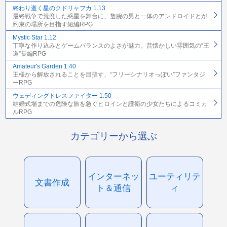
終わり逝く星のクドリャフカ 1.13
最終戦争で荒廃した惑星を舞台に、隻腕の男と一体のアンドロイドとが
約束の場所を目指す短編RPG
Mystic Star 1.12
丁寧な作り込みとゲームバランスのよさが魅力。昔懐かしい雰囲気の“王
道”長編RPG
Amateur's Garden 1.40
王様から解放されることを目指す、“フリーシナリオっぽい”ファンタジ
ーRPG
ウェディングドレスファイター 1.50
結婚式場までの危険な旅を急ぐヒロインと護衛の少女たちによるコミカ
ルRPG
カテゴリーから選ぶ
インターネッ
ユーティリテ
文書作成
ト＆通信
ィ