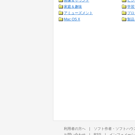
画像＆サウンド
ビジ
家庭＆趣味
学習
アミューズメント
プロ
Mac OS X
製品
利用者の方へ
|
ソフト作者・ソフトハウ
お問い合わせ
|
RSS
|
インフォメーシ