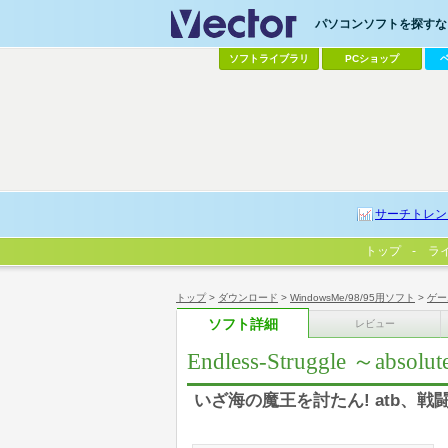
パソコンソフトを探すなら
ソフトライブラリ
PCショップ
サーチトレン
トップ
ラ
トップ
>
ダウンロード
>
WindowsMe/98/95用ソフト
>
ゲー
ソフト詳細
レビュー
Endless-Struggle ～absolute
いざ海の魔王を討たん! atb、戦