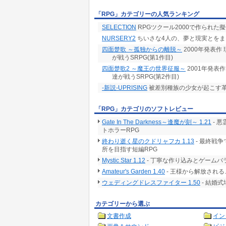
「RPG」カテゴリーの人気ランキング
SELECTION
RPGツクール2000で作られた擬
NURSERY2
ちいさな4人の、夢と現実とをま
四面楚歌 ～孤独からの離脱～
2000年発表
が戦うSRPG(第1作目)
四面楚歌2 ～魔王の世界征服～
2001年発表
達が戦うSRPG(第2作目)
-新説-UPRISING
被差別種族の少女が起こす革
「RPG」カテゴリのソフトレビュー
Gate In The Darkness～逢魔が刻～ 1.21
- 
トホラーRPG
終わり逝く星のクドリャフカ 1.13
- 最終戦
所を目指す短編RPG
Mystic Star 1.12
- 丁寧な作り込みとゲームバ
Amateur's Garden 1.40
- 王様から解放される
ウェディングドレスファイター 1.50
- 結婚
カテゴリーから選ぶ
文書作成
イン