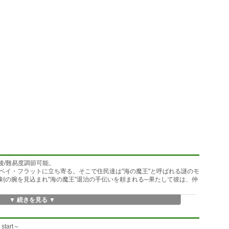
後/難易度調節可能。
ベイ・フラットに立ち寄る。そこで住民達は"海の魔王"と呼ばれる謎のモ
剣の腕を見込まれ"海の魔王"退治の手伝いを頼まれる─果たして彼は、仲
▼ 続きを見る ▼
にて公開しております。スクリーンショット閲覧はそちらからお願いし
 start～
すので、プレイするためには最新版の「RPGツクールXP ランタイムパッ