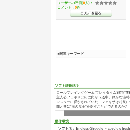
ユーザーの評価(
0
人)：
コメント：
0
件
■関連キーワード
ソフト詳細説明
ロールプレイングゲーム/プレイタイム3時間前
主人公フェキサは街に向かう道中、静かな漁村
ンスターに脅かされていた。フェキサは村長に
間と共に"海の魔王"を倒すことができるのか?
詳細な作品紹介ページはサークル「ぶつり庵」
ます。
動作環境
ソフト名：
Endless-Struggle ～absolute fresh
RPGツクールXPを利用して作成したソフトで