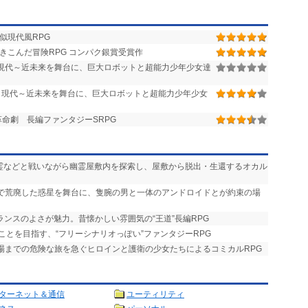
似現代風RPG
きこんだ冒険RPG コンパク銀賞受賞作
作 現代～近未来を舞台に、巨大ロボットと超能力少年少女達
作 現代～近未来を舞台に、巨大ロボットと超能力少年少女
命劇 長編ファンタジーSRPG
悪霊などと戦いながら幽霊屋敷内を探索し、屋敷から脱出・生還するオカル
争で荒廃した惑星を舞台に、隻腕の男と一体のアンドロイドとが約束の場
ランスのよさが魅力。昔懐かしい雰囲気の“王道”長編RPG
ことを目指す、“フリーシナリオっぽい”ファンタジーRPG
式場までの危険な旅を急ぐヒロインと護衛の少女たちによるコミカルRPG
ターネット＆通信
ユーティリティ