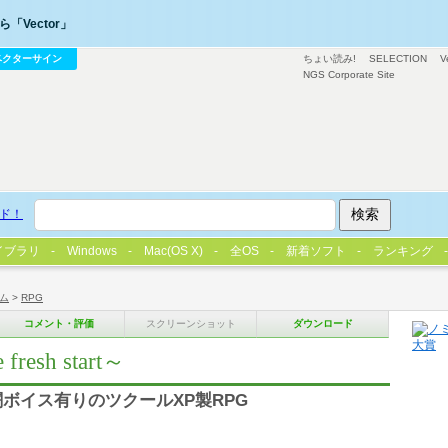
「Vector」
ベクターサイン
ちょい読み!
SELECTION
V
NGS Corporate Site
ド！
イブラリ
Windows
Mac(OS X)
全OS
新着ソフト
ランキング
ム
>
RPG
コメント・評価
スクリーンショット
ダウンロード
 fresh start～
闘ボイス有りのツクールXP製RPG