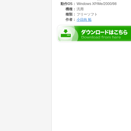
動作OS：
Windows XP/Me/2000/98
ケージ」がコンピュータにインストールされて
様より無料でダウンロードできますので、そち
機種：
汎用
種類：
フリーソフト
作者：
小日向 拓