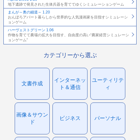
地下遺跡で発見された生体兵器を育ててゆくシミュレーションゲーム
まんが～奥の細道～ 1.20
おんぼろアパート暮らしから世界的な人気漫画家を目指すシミュレーシ
ョンゲーム
ハーヴェストグリーン 1.06
作物を育てて農場の拡大を目指す、自由度の高い“農家経営シミュレーシ
ョンゲーム”
カテゴリーから選ぶ
インターネッ
ユーティリテ
文書作成
ト＆通信
ィ
画像＆サウン
ビジネス
パーソナル
ド