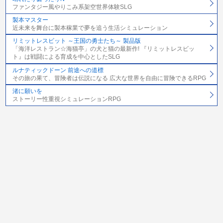
ファンタジー風やりこみ系架空世界体験SLG
製本マスター
近未来を舞台に製本稼業で夢を追う生活シミュレーション
リミットレスビット ～王国の勇士たち～ 製品版
「海洋レストラン☆海猫亭」の犬と猫の最新作! 『リミットレスビッ
ト』は戦闘による育成を中心としたSLG
ルナティックドーン 前途への道標
その旅の果て、冒険者は伝説になる 広大な世界を自由に冒険できるRPG
渚に願いを
ストーリー性重視シミュレーションRPG