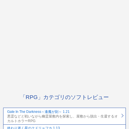
「RPG」カテゴリのソフトレビュー
Gate In The Darkness～逢魔が刻～ 1.21
悪霊などと戦いながら幽霊屋敷内を探索し、屋敷から脱出・生還するオ
カルトホラーRPG
終わり逝く星のクドリャフカ 1.13