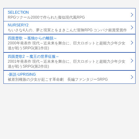
SELECTION
RPGツクール2000で作られた擬似現代風RPG
NURSERY2
ちいさな4人の、夢と現実とをまきこんだ冒険RPG コンパク銀賞受賞作
四面楚歌 ～孤独からの離脱～
2000年発表作 現代～近未来を舞台に、巨大ロボットと超能力少年少女
達が戦うSRPG(第1作目)
四面楚歌2 ～魔王の世界征服～
2001年発表作 現代～近未来を舞台に、巨大ロボットと超能力少年少女
達が戦うSRPG(第2作目)
-新説-UPRISING
被差別種族の少女が起こす革命劇 長編ファンタジーSRPG