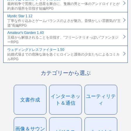
最終戦争で荒廃した惑星を舞台に、隻腕の男と一体のアンドロイドとが
約束の場所を目指す短編RPG
Mystic Star 1.12
丁寧な作り込みとゲームバランスのよさが魅力。昔懐かしい雰囲気の“王
道”長編RPG
Amateur's Garden 1.40
王様から解放されることを目指す、“フリーシナリオっぽい”ファンタジ
ーRPG
ウェディングドレスファイター 1.50
結婚式場までの危険な旅を急ぐヒロインと護衛の少女たちによるコミカ
ルRPG
カテゴリーから選ぶ
インターネッ
ユーティリテ
文書作成
ト＆通信
ィ
画像＆サウン