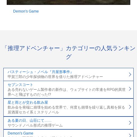
Demon's Game
「推理アドベンチャー」カテゴリーの人気ランキン
グ
パスティーシュ・ノベル『月屋形事件』
甲賀三郎の少年探偵物の世界を借りた推理アドベンチャー
セブンスコート
ある売れないゲーム製作者の新作は、ウェブサイトの常連をRPG的異世
界へと飛ばすものだった!?
星と雨とが交わる飲み屋
飲み会を発端に崩壊を始める世界で、何度も崩壊を繰り返し真相を探る
居酒屋セカイ系ミステリノベル
ある夏の日、山荘にて……
サウンドノベル形式の推理ゲーム
Demon's Game