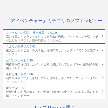
「アドベンチャー」カテゴリのソフトレビュー
クトゥルフの弔詞 ～夢声慟哭～ 1.0.0.0
高い文章力とグラフィックによる演出が秀逸。「クトゥルフ神話」を題
材にしたオリジナル怪奇幻想ノベルゲーム
もよりの駅子さん 1.01
主人公は引きこもりの大学生。短時間でサクサクプレイできる恋愛アド
ベンチャー
セブンスコート 1.30
制作者が自ら構想したゲーム世界に飛ばされてしまう“Web連動型”の短
編ノベルゲーム
今宵は地下室で 1.06
制限時間内に主人公を地下室から脱出させる、マルチエンディングの2D
アドベンチャー
魔王でGo! 1.0
近所の村の村長の気まぐれで勇者に狙われる魔王とその顛末を描いた短
編アドベンチャー
カテゴリーから選ぶ