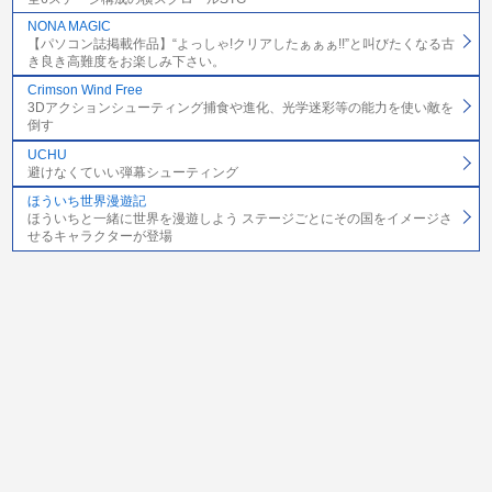
NONA MAGIC
【パソコン誌掲載作品】“よっしゃ!クリアしたぁぁぁ!!”と叫びたくなる古
き良き高難度をお楽しみ下さい。
Crimson Wind Free
3Dアクションシューティング捕食や進化、光学迷彩等の能力を使い敵を
倒す
UCHU
避けなくていい弾幕シューティング
ほういち世界漫遊記
ほういちと一緒に世界を漫遊しよう ステージごとにその国をイメージさ
せるキャラクターが登場