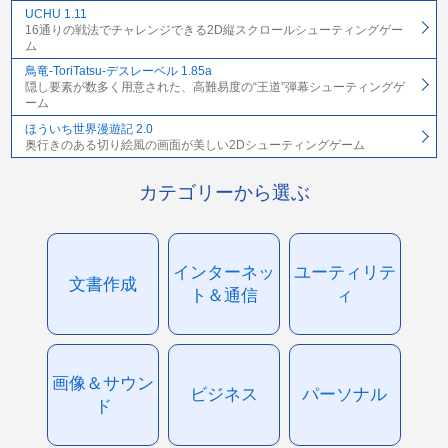
UCHU 1.11
16通りの戦法でチャレンジできる2D縦スクロールシューティングゲー
ム
鳥竜-ToriTatsu-デスレーベル 1.85a
隠し要素が数多く用意された、高難易度の“王道”弾幕シューティングゲ
ーム
ほういち世界漫遊記 2.0
奥行きのある切り絵風の画面が美しい2Dシューティングゲーム
カテゴリーから選ぶ
インターネッ
ユーティリテ
文書作成
ト＆通信
ィ
画像＆サウン
ビジネス
パーソナル
ド