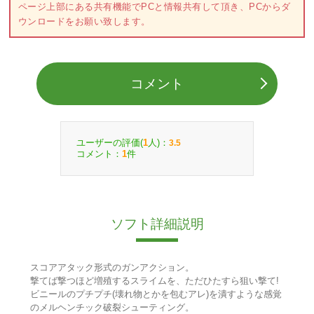
ページ上部にある共有機能でPCと情報共有して頂き、PCからダ
ウンロードをお願い致します。
コメント
ユーザーの評価(
人)：
1
3.5
コメント：
件
1
ソフト詳細説明
スコアアタック形式のガンアクション。
撃てば撃つほど増殖するスライムを、ただひたすら狙い撃て!
ビニールのプチプチ(壊れ物とかを包むアレ)を潰すような感覚
のメルヘンチック破裂シューティング。