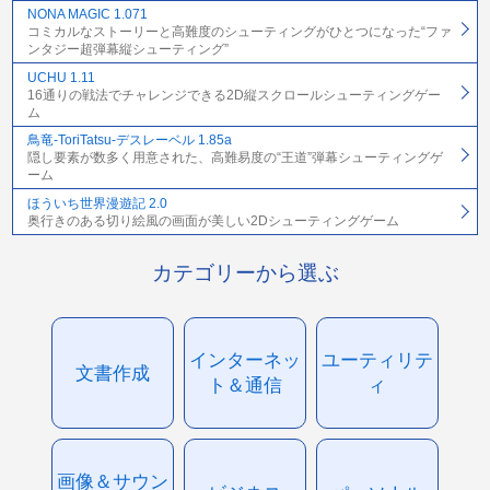
NONA MAGIC 1.071
コミカルなストーリーと高難度のシューティングがひとつになった“ファ
ンタジー超弾幕縦シューティング”
UCHU 1.11
16通りの戦法でチャレンジできる2D縦スクロールシューティングゲー
ム
鳥竜-ToriTatsu-デスレーベル 1.85a
隠し要素が数多く用意された、高難易度の“王道”弾幕シューティングゲ
ーム
ほういち世界漫遊記 2.0
奥行きのある切り絵風の画面が美しい2Dシューティングゲーム
カテゴリーから選ぶ
インターネッ
ユーティリテ
文書作成
ト＆通信
ィ
画像＆サウン