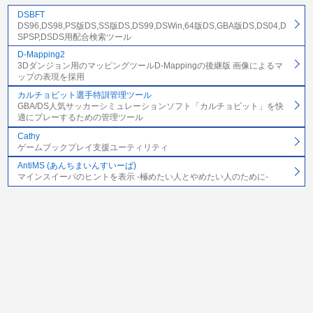
DSBFT
DS96,DS98,PS版DS,SS版DS,DS99,DSWin,64版DS,GBA版DS,DS04,D
SPSP,DSDS用配合検索ツール
D-Mapping2
3Dダンジョン用のマッピングツールD-Mappingの後継版 画像によるマ
ップの表現を採用
カルチョビット選手特訓管理ツール
GBA/DS人気サッカーシミュレーションソフト「カルチョビット」を快
適にプレーするための管理ツール
Cathy
ゲームブックプレイ支援ユーティリティ
AntiMS (あんちまいんすいーぱ)
マインスイーパのヒントを表示 -極めたい人とやめたい人のために-