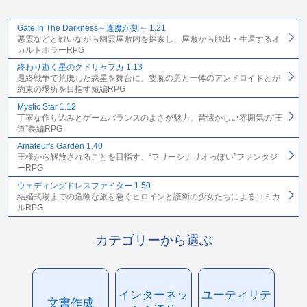
Gate In The Darkness～逢魔が刻～ 1.21
悪霊などと戦いながら幽霊屋敷内を探索し、屋敷から脱出・生還するオ
カルトホラーRPG
終わり逝く星のクドリャフカ 1.13
最終戦争で荒廃した惑星を舞台に、隻腕の男と一体のアンドロイドとが
約束の場所を目指す短編RPG
Mystic Star 1.12
丁寧な作り込みとゲームバランスのよさが魅力。昔懐かしい雰囲気の“王
道”長編RPG
Amateur's Garden 1.40
王様から解放されることを目指す、“フリーシナリオっぽい”ファンタジ
ーRPG
ウェディングドレスファイター 1.50
結婚式場までの危険な旅を急ぐヒロインと護衛の少女たちによるコミカ
ルRPG
カテゴリーから選ぶ
インターネッ
ユーティリテ
文書作成