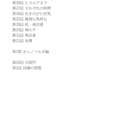
第28話 ヒカルアタマ
第27話 それぞれの時間
第26話 生きのびた狂気
第25話 複雑な気持ち
第24話 続・来訪者
第23話 神の子
第22話 来訪者
第21話 末裔
第1部 ホシノツルギ編
第20話 大団円
第1話 試練の洞窟