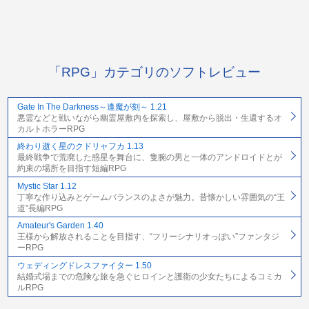
「RPG」カテゴリのソフトレビュー
Gate In The Darkness～逢魔が刻～ 1.21
悪霊などと戦いながら幽霊屋敷内を探索し、屋敷から脱出・生還するオ
カルトホラーRPG
終わり逝く星のクドリャフカ 1.13
最終戦争で荒廃した惑星を舞台に、隻腕の男と一体のアンドロイドとが
約束の場所を目指す短編RPG
Mystic Star 1.12
丁寧な作り込みとゲームバランスのよさが魅力。昔懐かしい雰囲気の“王
道”長編RPG
Amateur's Garden 1.40
王様から解放されることを目指す、“フリーシナリオっぽい”ファンタジ
ーRPG
ウェディングドレスファイター 1.50
結婚式場までの危険な旅を急ぐヒロインと護衛の少女たちによるコミカ
ルRPG