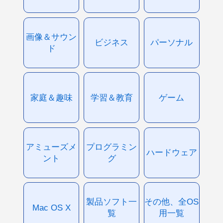
画像＆サウン
ビジネス
パーソナル
ド
家庭＆趣味
学習＆教育
ゲーム
アミューズメ
プログラミン
ハードウェア
ント
グ
製品ソフト一
その他、全OS
Mac OS X
覧
用一覧