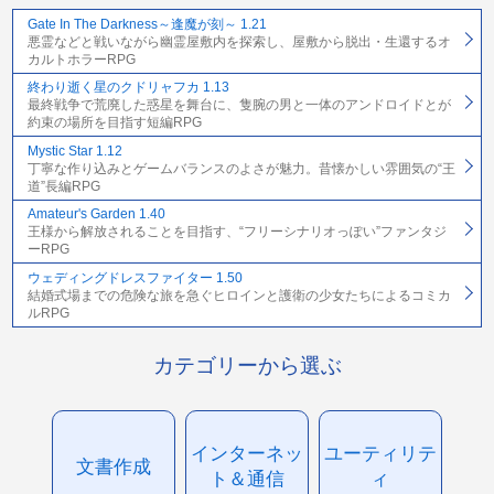
Gate In The Darkness～逢魔が刻～ 1.21
悪霊などと戦いながら幽霊屋敷内を探索し、屋敷から脱出・生還するオ
カルトホラーRPG
終わり逝く星のクドリャフカ 1.13
最終戦争で荒廃した惑星を舞台に、隻腕の男と一体のアンドロイドとが
約束の場所を目指す短編RPG
Mystic Star 1.12
丁寧な作り込みとゲームバランスのよさが魅力。昔懐かしい雰囲気の“王
道”長編RPG
Amateur's Garden 1.40
王様から解放されることを目指す、“フリーシナリオっぽい”ファンタジ
ーRPG
ウェディングドレスファイター 1.50
結婚式場までの危険な旅を急ぐヒロインと護衛の少女たちによるコミカ
ルRPG
カテゴリーから選ぶ
インターネッ
ユーティリテ
文書作成
ト＆通信
ィ