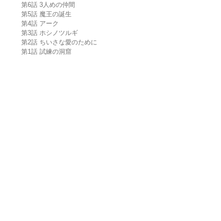
第6話 3人めの仲間
第5話 魔王の誕生
第4話 アーク
第3話 ホシノツルギ
第2話 ちいさな愛のために
第1話 試練の洞窟