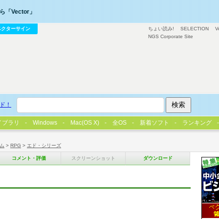
「Vector」
ベクターサイン
ちょい読み!
SELECTION
V
NGS Corporate Site
ド！
イブラリ
Windows
Mac(OS X)
全OS
新着ソフト
ランキング
ム
>
RPG
>
エド・シリーズ
コメント・評価
スクリーンショット
ダウンロード