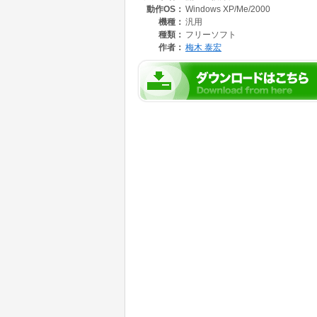
動作OS：
Windows XP/Me/2000
第2話 ちいさな愛のために
第1話 試練の洞窟
機種：
汎用
種類：
フリーソフト
作者：
梅木 泰宏