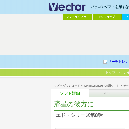
パソコンソフトを探すなら
ソフトライブラリ
PCショップ
サーチトレン
トップ
ラ
トップ
>
ダウンロード
>
WindowsMe/98/95用ソフト
>
ゲー
ソフト詳細
レビュー
流星の彼方に
エド・シリーズ第8話