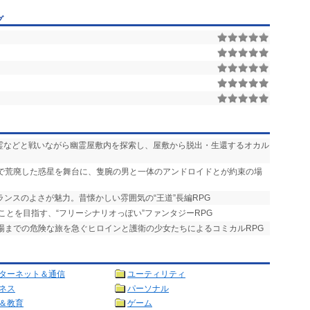
グ
悪霊などと戦いながら幽霊屋敷内を探索し、屋敷から脱出・生還するオカル
争で荒廃した惑星を舞台に、隻腕の男と一体のアンドロイドとが約束の場
ランスのよさが魅力。昔懐かしい雰囲気の“王道”長編RPG
ことを目指す、“フリーシナリオっぽい”ファンタジーRPG
式場までの危険な旅を急ぐヒロインと護衛の少女たちによるコミカルRPG
ターネット＆通信
ユーティリティ
ネス
パーソナル
＆教育
ゲーム