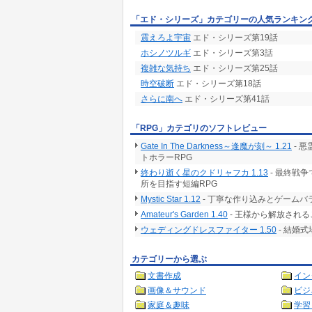
「エド・シリーズ」カテゴリーの人気ランキン
震えろよ宇宙
エド・シリーズ第19話
ホシノツルギ
エド・シリーズ第3話
複雑な気持ち
エド・シリーズ第25話
時空破断
エド・シリーズ第18話
さらに南へ
エド・シリーズ第41話
「RPG」カテゴリのソフトレビュー
Gate In The Darkness～逢魔が刻～ 1.21
- 
トホラーRPG
終わり逝く星のクドリャフカ 1.13
- 最終戦
所を目指す短編RPG
Mystic Star 1.12
- 丁寧な作り込みとゲームバ
Amateur's Garden 1.40
- 王様から解放される
ウェディングドレスファイター 1.50
- 結婚
カテゴリーから選ぶ
文書作成
イン
画像＆サウンド
ビジ
家庭＆趣味
学習