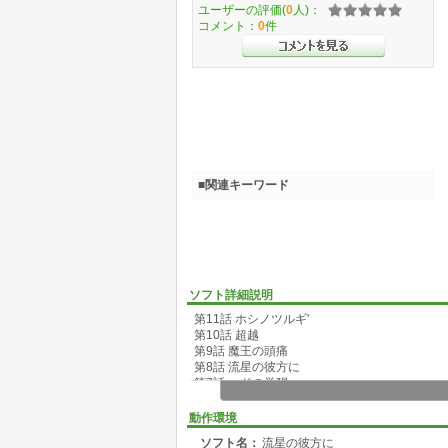
ユーザーの評価(
0
人)：
コメント：
0
件
■関連キーワード
ソフト詳細説明
第11話 ホシノツルギ'
第10話 超越
第9話 魔王の頭痛
第8話 流星の彼方に
第7話 エドの覚醒
第6話 3人めの仲間
第5話 魔王の誕生
動作環境
第4話 アーク
ソフト名：
流星の彼方に
第3話 ホシノツルギ