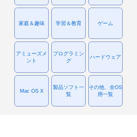
家庭＆趣味
学習＆教育
ゲーム
アミューズメ
プログラミン
ハードウェア
ント
グ
製品ソフト一
その他、全OS
Mac OS X
覧
用一覧