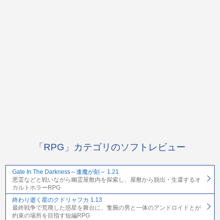
「RPG」カテゴリのソフトレビュー
Gate In The Darkness～逢魔が刻～ 1.21
悪霊などと戦いながら幽霊屋敷内を探索し、屋敷から脱出・生還するオ
カルトホラーRPG
終わり逝く星のクドリャフカ 1.13
最終戦争で荒廃した惑星を舞台に、隻腕の男と一体のアンドロイドとが
約束の場所を目指す短編RPG