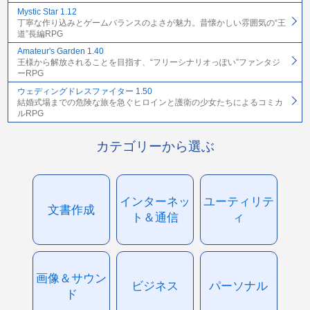
Mystic Star 1.12
丁寧な作り込みとゲームバランスのよさが魅力。昔懐かしい雰囲気の“王
道”長編RPG
Amateur's Garden 1.40
王様から解放されることを目指す、“フリーシナリオっぽい”ファンタジ
ーRPG
ウェディングドレスファイター 1.50
結婚式場までの危険な旅を急ぐヒロインと護衛の少女たちによるコミカ
ルRPG
カテゴリーから選ぶ
インターネッ
ユーティリテ
文書作成
ト＆通信
ィ
画像＆サウン
ビジネス
パーソナル
ド