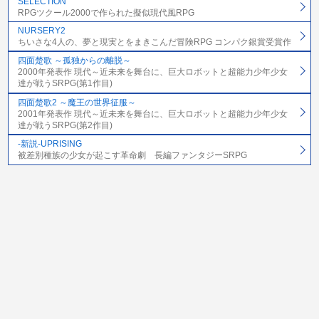
SELECTION
RPGツクール2000で作られた擬似現代風RPG
NURSERY2
ちいさな4人の、夢と現実とをまきこんだ冒険RPG コンパク銀賞受賞作
四面楚歌 ～孤独からの離脱～
2000年発表作 現代～近未来を舞台に、巨大ロボットと超能力少年少女
達が戦うSRPG(第1作目)
四面楚歌2 ～魔王の世界征服～
2001年発表作 現代～近未来を舞台に、巨大ロボットと超能力少年少女
達が戦うSRPG(第2作目)
-新説-UPRISING
被差別種族の少女が起こす革命劇 長編ファンタジーSRPG