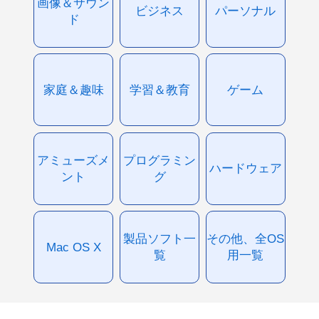
画像＆サウン
ビジネス
パーソナル
ド
家庭＆趣味
学習＆教育
ゲーム
アミューズメ
プログラミン
ハードウェア
ント
グ
製品ソフト一
その他、全OS
Mac OS X
覧
用一覧