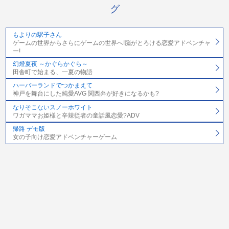
グ
もよりの駅子さん
ゲームの世界からさらにゲームの世界へ!脳がとろける恋愛アドベンチャ
ー!
幻燈夏夜 ～かぐらかぐら～
田舎町で始まる、一夏の物語
ハーバーランドでつかまえて
神戸を舞台にした純愛AVG 関西弁が好きになるかも?
なりそこないスノーホワイト
ワガママお姫様と辛辣従者の童話風恋愛?ADV
帰路 デモ版
女の子向け恋愛アドベンチャーゲーム