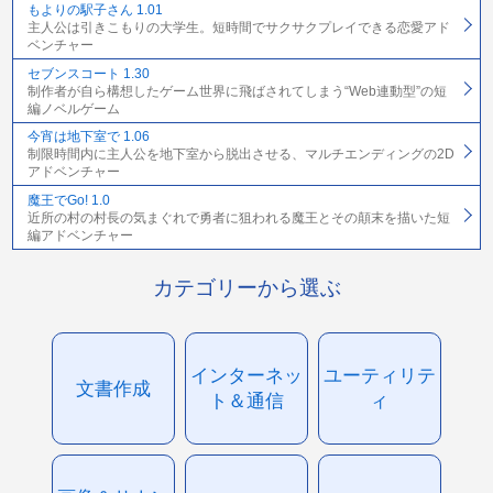
もよりの駅子さん 1.01
主人公は引きこもりの大学生。短時間でサクサクプレイできる恋愛アド
ベンチャー
セブンスコート 1.30
制作者が自ら構想したゲーム世界に飛ばされてしまう“Web連動型”の短
編ノベルゲーム
今宵は地下室で 1.06
制限時間内に主人公を地下室から脱出させる、マルチエンディングの2D
アドベンチャー
魔王でGo! 1.0
近所の村の村長の気まぐれで勇者に狙われる魔王とその顛末を描いた短
編アドベンチャー
カテゴリーから選ぶ
インターネッ
ユーティリテ
文書作成
ト＆通信
ィ