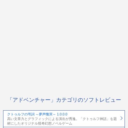
「アドベンチャー」カテゴリのソフトレビュー
クトゥルフの弔詞 ～夢声慟哭～ 1.0.0.0
高い文章力とグラフィックによる演出が秀逸。「クトゥルフ神話」を題
材にしたオリジナル怪奇幻想ノベルゲーム