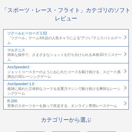
「スポーツ・レース・フライト」カテゴリのソフト
レビュー
ツクールヒーローズ 1.02
「ツクール」ゲーム4作品の人気キャラによる“アツい”テニスバトルゲー
ム
マルテニス
簡単な操作で、さまざまなショットを打ち分けられる本格3Dテニスゲー
ム
AceSpeeder2
ジェットコースターのようにねじれたコースを駆け抜ける、スピード感
満点の3Dレーシングゲーム
AceSpeeder! 1.0
複雑に捻れた立体的なコースを反重力マシンで駆け抜ける爽快なレーシ
ングゲーム
R 200
実車のスポーツカーを操って疾走する、オンライン専用レースゲーム
カテゴリーから選ぶ