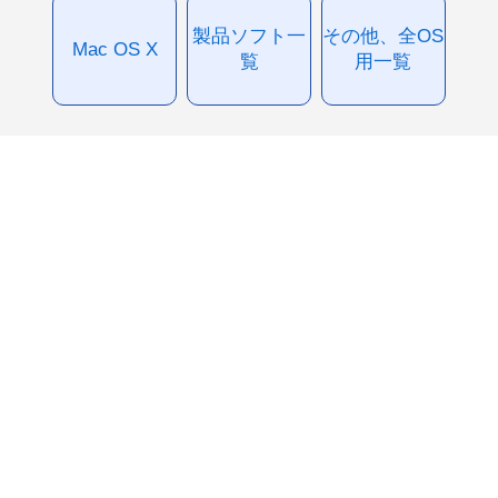
製品ソフト一
その他、全OS
Mac OS X
覧
用一覧