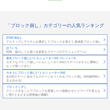
「ブロック崩し」カテゴリーの人気ランキング
STAR BALL
アクティブにアイテムを選択してブロックを壊そう 新感覚ブロック崩し
ほういち
対戦・協力しても遊べる多彩なステージのアクションゲーム!
進化ブロック崩し[パトルシューター3rd プレジャー!]
カオスなブロック崩しパトルシューター3rdのステージがさらに爽快に
なって帰ってきた!
カオスにブロック崩し[パトルシューター3rd]
全100ステージ 自分でもステージをつくれるブロック崩し 999個同時に
玉も出せる!
ブロックくずし
クリックすることでブロックを貫通したり振動させたりワープや見えな
い壁!! さまざまな障害物が満載!!