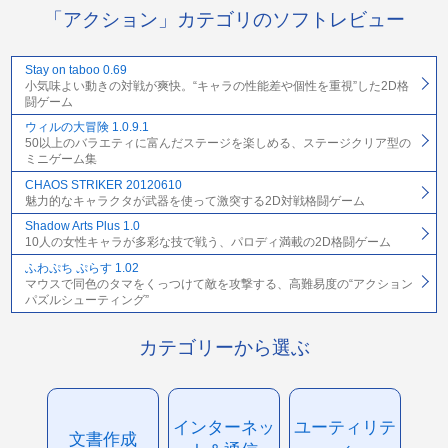
「アクション」カテゴリのソフトレビュー
Stay on taboo 0.69
小気味よい動きの対戦が爽快。“キャラの性能差や個性を重視”した2D格
闘ゲーム
ウィルの大冒険 1.0.9.1
50以上のバラエティに富んだステージを楽しめる、ステージクリア型の
ミニゲーム集
CHAOS STRIKER 20120610
魅力的なキャラクタが武器を使って激突する2D対戦格闘ゲーム
Shadow Arts Plus 1.0
10人の女性キャラが多彩な技で戦う、パロディ満載の2D格闘ゲーム
ふわぷち ぷらす 1.02
マウスで同色のタマをくっつけて敵を攻撃する、高難易度の“アクション
パズルシューティング”
カテゴリーから選ぶ
インターネッ
ユーティリテ
文書作成