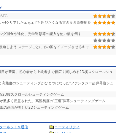
グ
STG
ゃ!クリアしたぁぁぁ!!”と叫びたくなる古き良き高難度を
ィング捕食や進化、光学迷彩等の能力を使い敵を倒す
漫遊しよう ステージごとにその国をイメージさせるキャ
項目が豊富。初心者から上級者まで幅広く楽しめる2D横スクロールシュ
ーと高難度のシューティングがひとつになった“ファンタジー超弾幕縦シュ
きる2D縦スクロールシューティングゲーム
素が数多く用意された、高難易度の“王道”弾幕シューティングゲーム
絵風の画面が美しい2Dシューティングゲーム
ターネット＆通信
ユーティリティ