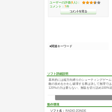
ユーザーの評価(
6
人)：
コメント：
7
件
■関連キーワード
ソフト詳細説明
基本的には縦方向縛りのシューティングゲーム
敵の攻めをかわし破壊する事は決して無理では
120%の力は要らない、無駄を切り詰め100
動作環境
ソフト名：
RADIO ZONDE