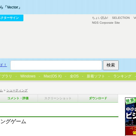
「Vector」
ベクターサイン
ちょい読み!
SELECTION
V
NGS Corporate Site
ド！
イブラリ
Windows
Mac(OS X)
全OS
新着ソフト
ランキング
ム
>
シューティング
コメント・評価
スクリーンショット
ダウンロード
ィングゲーム