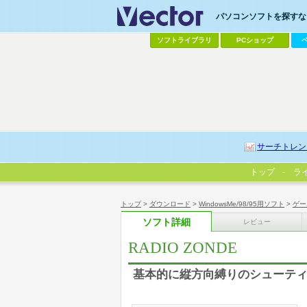
パソコンソフトを探すなら
ソフトライブラリ
PCショップ
サーチトレン
トップ
ラ
トップ
>
ダウンロード
>
WindowsMe/98/95用ソフト
>
ゲー
ソフト詳細
レビュー
RADIO ZONDE
基本的に縦方向縛りのシューテ