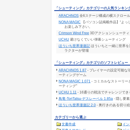
「シューティング」カテゴリーの人気ランキン
ARACHNOS
全6ステージ構成の横スクロール
NONA MAGIC
【パソコン誌掲載作品】“よっし
お楽しみ下さい。
Crimson Wind Free
3Dアクションシューテ
UCHU
避けなくていい弾幕シューティング
ほういち世界漫遊記
ほういちと一緒に世界を
ラクターが登場
「シューティング」カテゴリのソフトレビュー
ARACHNOS 1.87
- プレイヤーの設定可能な
ーティングゲーム
NONA MAGIC 1.071
- コミカルなストーリ
ーティング”
UCHU 1.11
- 16通りの戦法でチャレンジで
鳥竜-ToriTatsu-デスレーベル 1.85a
- 隠し要
ほういち世界漫遊記 2.0
- 奥行きのある切り
カテゴリーから選ぶ
文書作成
イン