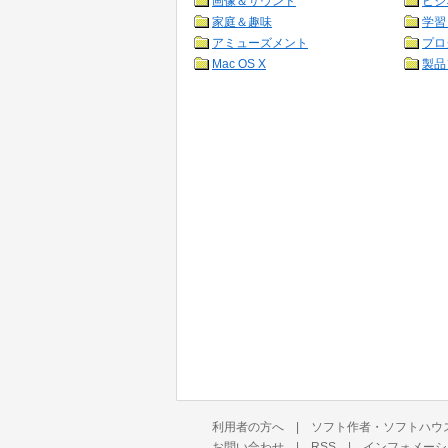
画像＆サウンド
ビジ
家庭＆趣味
学習
アミューズメント
プロ
Mac OS X
製品
利用者の方へ
|
ソフト作者・ソフトハウ
お問い合わせ
|
RSS
|
インフォメーシ