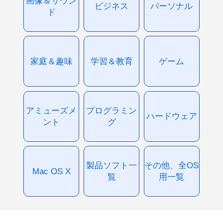
画像＆サウン
ビジネス
パーソナル
ド
家庭＆趣味
学習＆教育
ゲーム
アミューズメ
プログラミン
ハードウェア
ント
グ
製品ソフト一
その他、全OS
Mac OS X
覧
用一覧