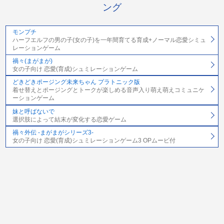
ング
モンプチ
ハーフエルフの男の子(女の子)を一年間育てる育成+ノーマル恋愛シミュ
レーションゲーム
禍々(まがまが)
女の子向け 恋愛(育成)シュミレーションゲーム
どきどきポージング未来ちゃん プラトニック版
着せ替えとポージングとトークが楽しめる音声入り萌え萌えコミュニケ
ーションゲーム
妹と呼ばないで
選択肢によって結末が変化する恋愛ゲーム
禍々外伝 -まがまがシリーズ3-
女の子向け 恋愛(育成)シュミレーションゲーム3 OPムービ付