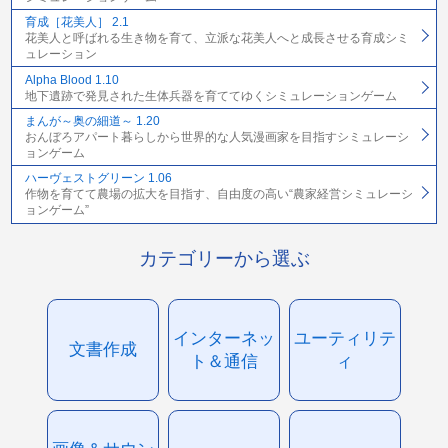
育成［花美人］ 2.1
花美人と呼ばれる生き物を育て、立派な花美人へと成長させる育成シミ
ュレーション
Alpha Blood 1.10
地下遺跡で発見された生体兵器を育ててゆくシミュレーションゲーム
まんが～奥の細道～ 1.20
おんぼろアパート暮らしから世界的な人気漫画家を目指すシミュレーシ
ョンゲーム
ハーヴェストグリーン 1.06
作物を育てて農場の拡大を目指す、自由度の高い“農家経営シミュレーシ
ョンゲーム”
カテゴリーから選ぶ
インターネッ
ユーティリテ
文書作成
ト＆通信
ィ